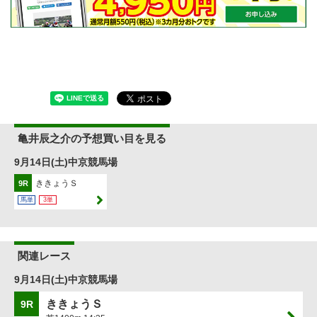
亀井辰之介の予想買い目を見る
9月14日(土)中京競馬場
ききょうＳ
9R
馬単
3単
関連レース
9月14日(土)中京競馬場
ききょうＳ
9R