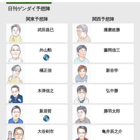
日刊ゲンダイ予想陣
関東予想陣
関西予想陣
武田昌已
播磨政勝
外山勲
藤岡信三
橘正信
新谷学
木津信之
弘中勝
新居哲
勝羽太郎
大谷剣市
亀井辰之介