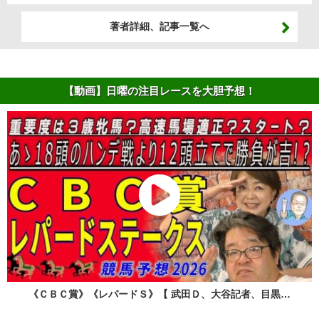
著者詳細、記事一覧へ
【動画】日曜の注目レースを大胆予想！
《ＣＢＣ賞》《レパードＳ》【 武田Ｄ、大谷記者、目黒…