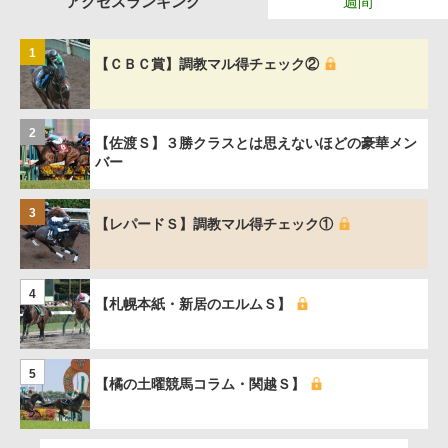
アクセスランキング
週間
1
【ＣＢＣ賞】調教マル得チェック②
2
【佐渡Ｓ】３勝クラスとは思えないほどの豪華メン
バー
3
【レパードＳ】調教マル得チェック①
4
【札幌本紙・新居のエルムＳ】
5
【橘の土曜競馬コラム・関越Ｓ】