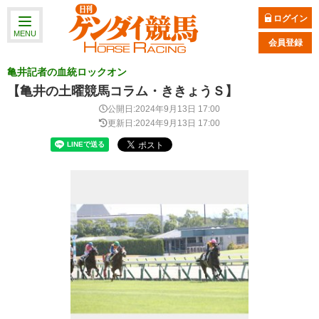
ログイン
MENU
会員登録
亀井記者の血統ロックオン
【亀井の土曜競馬コラム・ききょうＳ】
公開日:2024年9月13日 17:00
更新日:2024年9月13日 17:00