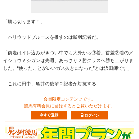
「勝ち切ります！」
ハリウッドブルースを推すのは勝羽記者だ。
「前走はイレ込みがきつい中でも大外から③着。首差②着のメ
イショウミシガンは先週、あっさり２勝クラスへ勝ち上がりま
した。“使ったことがいいガス抜きになった”とは浜田師です」
これに田中、亀井の後輩２記者が対抗する…
会員限定コンテンツです。
競馬有料会員に登録するとご覧いただけます。
今すぐ登録
ログイン