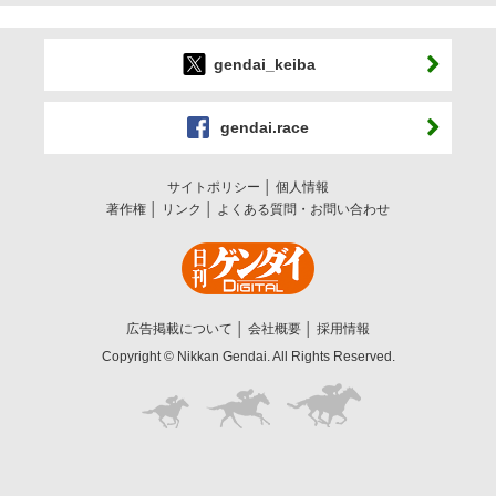
gendai_keiba
gendai.race
サイトポリシー
個人情報
著作権
リンク
よくある質問・お問い合わせ
広告掲載について
会社概要
採用情報
Copyright © Nikkan Gendai. All Rights Reserved.