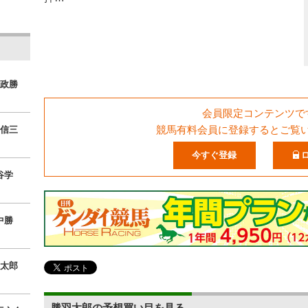
政勝
会員限定コンテンツで
競馬有料会員に登録するとご覧
信三
今すぐ登録
谷学
中勝
太郎
勝羽太郎の予想買い目を見る