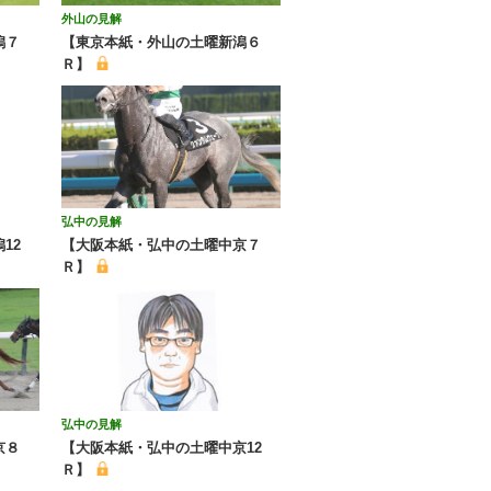
外山の見解
潟７
【東京本紙・外山の土曜新潟６
Ｒ】
弘中の見解
12
【大阪本紙・弘中の土曜中京７
Ｒ】
弘中の見解
京８
【大阪本紙・弘中の土曜中京12
Ｒ】