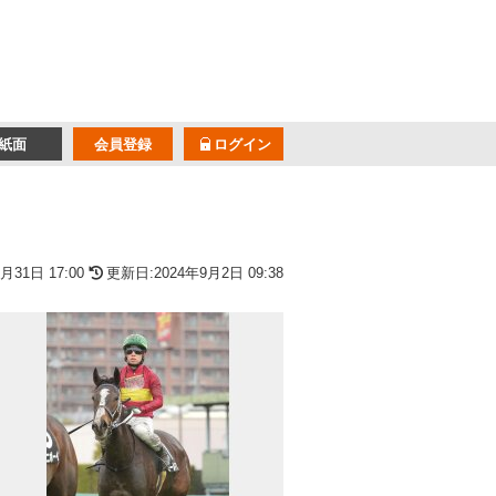
紙面
会員登録
ログイン
月31日 17:00
更新日:2024年9月2日 09:38