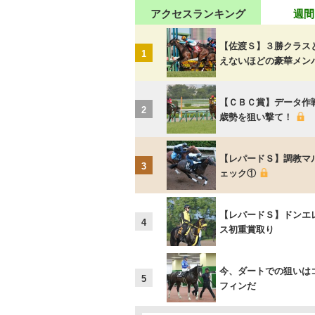
アクセスランキング
週間
【佐渡Ｓ】３勝クラス
1
えないほどの豪華メン
【ＣＢＣ賞】データ作
2
歳勢を狙い撃て！
【レパードＳ】調教マ
3
ェック①
【レパードＳ】ドンエ
4
ス初重賞取り
今、ダートでの狙いは
5
フィンだ