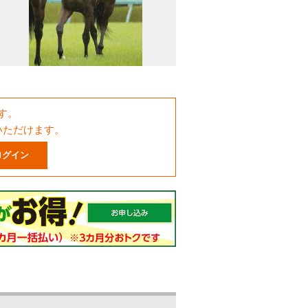
す。
いただけます。
ログイン