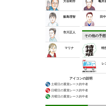
大谷剣市
亀井
飯島理智
田中
市川正人
その他の予想
マリナ
特
レ
アイコンの説明
土曜日の重賞レース的中者
日曜日の重賞レース的中者
月曜日の重賞レース的中者