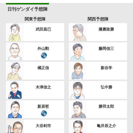
日刊ゲンダイ予想陣
関東予想陣
関西予想陣
武田昌已
播磨政勝
外山勲
藤岡信三
橘正信
新谷学
木津信之
弘中勝
新居哲
勝羽太郎
大谷剣市
亀井辰之介