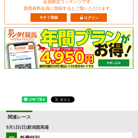
会員限定コンテンツです。
競馬有料会員に登録するとご覧いただけます。
今すぐ登録
ログイン
関連レース
9月1日(日)新潟競馬場
飯豊特別
9R