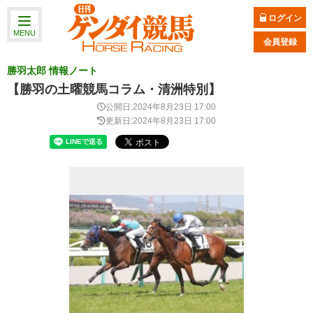
ログイン
MENU
会員登録
勝羽太郎 情報ノート
【勝羽の土曜競馬コラム・清洲特別】
公開日:2024年8月23日 17:00
更新日:2024年8月23日 17:00