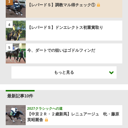
3
【レパードＳ】調教マル得チェック①
4
【レパードＳ】ドンエレクトス初重賞取り
5
今、ダートでの狙いはゴドルフィンだ
もっと見る
最新記事10件
2027クラシックへの道
【中京２Ｒ・２歳新馬】レニュアージュ 牝・藤原
英昭厩舎