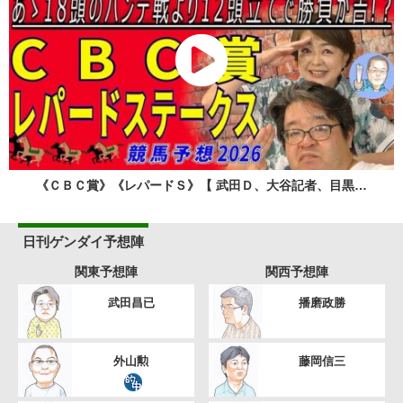
《ＣＢＣ賞》《レパードＳ》【 武田Ｄ、大谷記者、目黒…
日刊ゲンダイ予想陣
関東予想陣
関西予想陣
武田昌已
播磨政勝
外山勲
藤岡信三