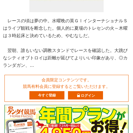
レースの頃は夢の中。水曜晩の英ＧⅠインターナショナルＳ
はライブ観戦を断念した。個人的に夏場のトレセンの火～木曜
は３時起床と決めているため、やむなしだ。
翌朝、誰もいない調教スタンドでレースを確認した。大跳び
なシティオブトロイは距離が延びてよりいい印象があり、◎カ
ランダガン、…
会員限定コンテンツです。
競馬有料会員に登録するとご覧いただけます。
今すぐ登録
ログイン