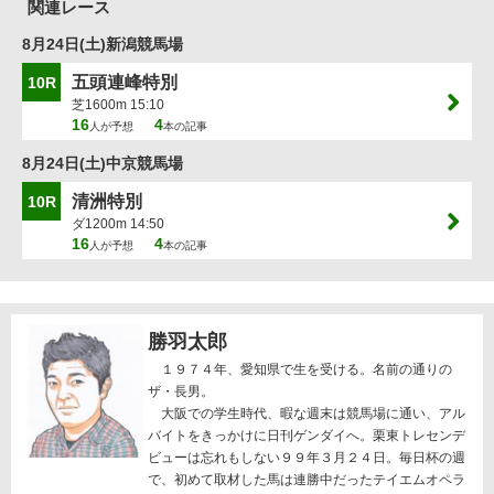
関連レース
8月24日(土)新潟競馬場
五頭連峰特別
10R
芝1600m 15:10
16
4
人が予想
本の記事
8月24日(土)中京競馬場
清洲特別
10R
ダ1200m 14:50
16
4
人が予想
本の記事
勝羽太郎
１９７４年、愛知県で生を受ける。名前の通りの
ザ・長男。
大阪での学生時代、暇な週末は競馬場に通い、アル
バイトをきっかけに日刊ゲンダイへ。栗東トレセンデ
ビューは忘れもしない９９年３月２４日。毎日杯の週
で、初めて取材した馬は連勝中だったテイエムオペラ