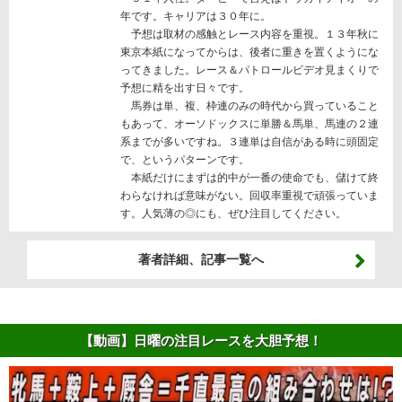
年です。キャリアは３０年に。
予想は取材の感触とレース内容を重視。１３年秋に
東京本紙になってからは、後者に重きを置くようにな
ってきました。レース＆パトロールビデオ見まくりで
予想に精を出す日々です。
馬券は単、複、枠連のみの時代から買っていること
もあって、オーソドックスに単勝＆馬単、馬連の２連
系までが多いですね。３連単は自信がある時に頭固定
で、というパターンです。
本紙だけにまずは的中が一番の使命でも、儲けて終
わらなければ意味がない。回収率重視で頑張っていま
す。人気薄の◎にも、ぜひ注目してください。
著者詳細、記事一覧へ
【動画】日曜の注目レースを大胆予想！