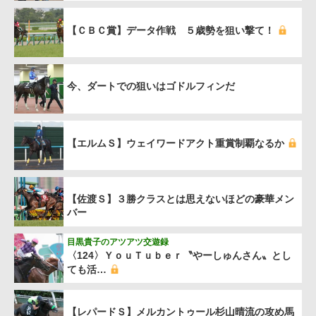
【ＣＢＣ賞】データ作戦 ５歳勢を狙い撃て！
今、ダートでの狙いはゴドルフィンだ
【エルムＳ】ウェイワードアクト重賞制覇なるか
【佐渡Ｓ】３勝クラスとは思えないほどの豪華メン
バー
目黒貴子のアツアツ交遊録
〈124〉ＹｏｕＴｕｂｅｒ〝やーしゅんさん〟とし
ても活…
【レパードＳ】メルカントゥール杉山晴流の攻め馬