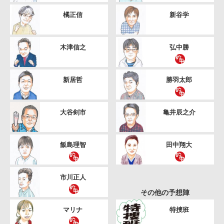
橘正信
新谷学
木津信之
弘中勝
新居哲
勝羽太郎
大谷剣市
亀井辰之介
飯島理智
田中翔大
市川正人
その他の予想陣
マリナ
特捜班