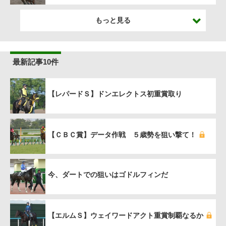
もっと見る
最新記事10件
【レパードＳ】ドンエレクトス初重賞取り
【ＣＢＣ賞】データ作戦 ５歳勢を狙い撃て！
今、ダートでの狙いはゴドルフィンだ
【エルムＳ】ウェイワードアクト重賞制覇なるか