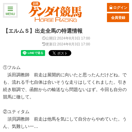
ログイン
MENU
会員登録
【エルムＳ】出走全馬の特選情報
公開日:2024年8月3日 17:00
更新日:2024年8月3日 17:00
①フルム
浜田調教師 前走は展開的に向いたと思ったんだけどね。で
も、流れる千七自体は合いそうな走りはしてくれました。引き
続き順調で、函館からの輸送なら問題ないはず。今回も自分の
競馬に徹して。
②ユティタム
須貝調教師 前走は他馬を気にして自分からやめていた。う
ん、気難しい一…