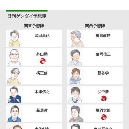
日刊ゲンダイ予想陣
関東予想陣
関西予想陣
武田昌已
播磨政勝
外山勲
藤岡信三
橘正信
新谷学
木津信之
弘中勝
新居哲
勝羽太郎