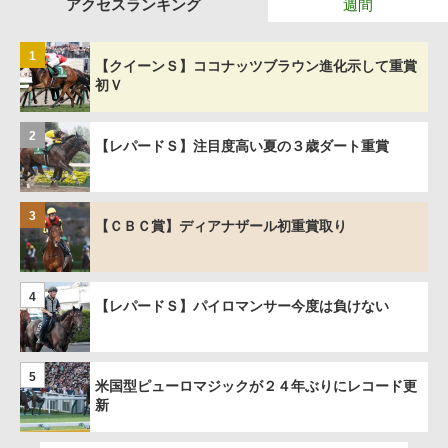
アクセスランキング
週間
1
【クイーンＳ】ココナッツブラウン進化示して重賞
初Ｖ
2
【レパードＳ】注目度高い夏の３歳ダート重賞
3
【ＣＢＣ賞】ディアナザール初重賞取り
4
【レパードＳ】パイロマンサー今度は負けない
5
米国型ピューロマジックが２４年ぶりにレコード更
新