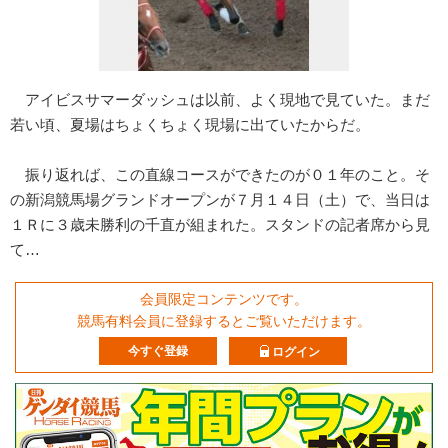
アイビスサマーダッシュは以前、よく現地で見ていた。まだ
若い頃、夏場はちょくちょく現場に出ていたからだ。
振り返れば、この直線コースができたのが０１年のこと。そ
の新潟競馬場グランドオープンが７月１４日（土）で、当日は
１Ｒに３歳未勝利の千直が組まれた。スタンドの記者席から見
て…
会員限定コンテンツです。
競馬有料会員に登録するとご覧いただけます。
今すぐ登録
ログイン