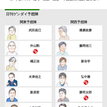
日刊ゲンダイ予想陣
関東予想陣
関西予想陣
武田昌已
播磨政勝
外山勲
藤岡信三
橘正信
新谷学
木津信之
弘中勝
新居哲
勝羽太郎