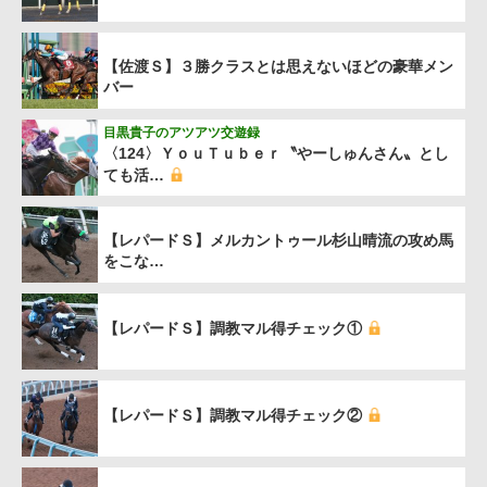
【佐渡Ｓ】３勝クラスとは思えないほどの豪華メン
バー
目黒貴子のアツアツ交遊録
〈124〉ＹｏｕＴｕｂｅｒ〝やーしゅんさん〟とし
ても活…
【レパードＳ】メルカントゥール杉山晴流の攻め馬
をこな…
【レパードＳ】調教マル得チェック①
【レパードＳ】調教マル得チェック②