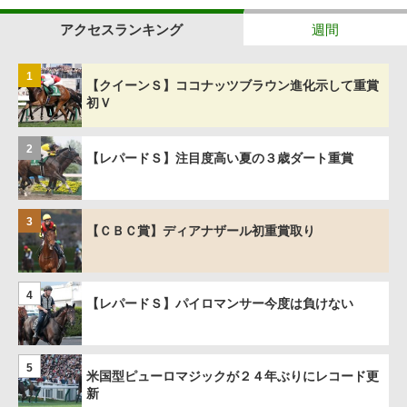
アクセスランキング
週間
1
【クイーンＳ】ココナッツブラウン進化示して重賞
初Ｖ
2
【レパードＳ】注目度高い夏の３歳ダート重賞
3
【ＣＢＣ賞】ディアナザール初重賞取り
4
【レパードＳ】パイロマンサー今度は負けない
5
米国型ピューロマジックが２４年ぶりにレコード更
新