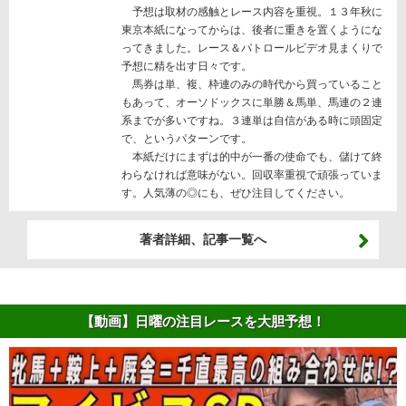
予想は取材の感触とレース内容を重視。１３年秋に
東京本紙になってからは、後者に重きを置くようにな
ってきました。レース＆パトロールビデオ見まくりで
予想に精を出す日々です。
馬券は単、複、枠連のみの時代から買っていること
もあって、オーソドックスに単勝＆馬単、馬連の２連
系までが多いですね。３連単は自信がある時に頭固定
で、というパターンです。
本紙だけにまずは的中が一番の使命でも、儲けて終
わらなければ意味がない。回収率重視で頑張っていま
す。人気薄の◎にも、ぜひ注目してください。
著者詳細、記事一覧へ
【動画】日曜の注目レースを大胆予想！