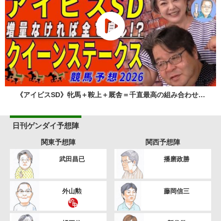
《アイビスSD》牝馬＋鞍上＋厩舎＝千直最高の組み合わせ…
日刊ゲンダイ予想陣
関東予想陣
関西予想陣
武田昌已
播磨政勝
外山勲
藤岡信三