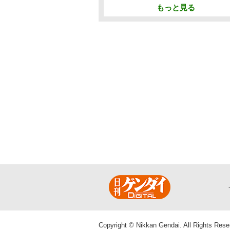
もっと見る
Copyright © Nikkan Gendai. All Rights Rese