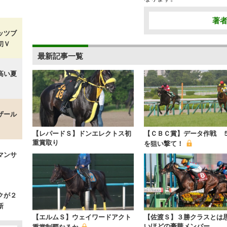
著
ッツブ
初Ｖ
最新記事一覧
高い夏
ザール
【レパードＳ】ドンエレクトス初
【ＣＢＣ賞】データ作戦 
重賞取り
を狙い撃て！
マンサ
クが２
新
【エルムＳ】ウェイワードアクト
【佐渡Ｓ】３勝クラスとは
いほどの豪華メンバー