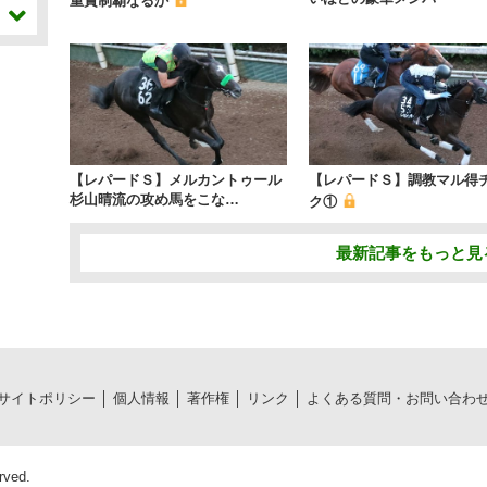
重賞制覇なるか
【レパードＳ】メルカントゥール
【レパードＳ】調教マル得
杉山晴流の攻め馬をこな…
ク①
最新記事をもっと見
サイトポリシー
個人情報
著作権
リンク
よくある質問・お問い合わ
rved.