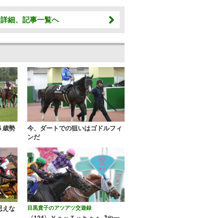
者詳細、記事一覧へ
５歳勢
今、ダートでの狙いはゴドルフィ
ンだ
思えな
目黒貴子のアツアツ交遊録