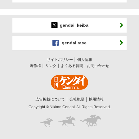
gendai_keiba
gendai.race
サイトポリシー
個人情報
著作権
リンク
よくある質問・お問い合わせ
広告掲載について
会社概要
採用情報
Copyright © Nikkan Gendai. All Rights Reserved.