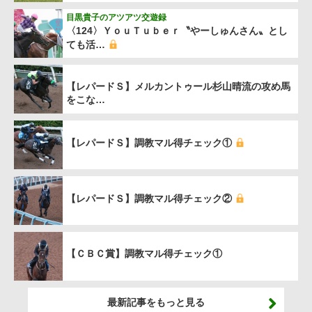
目黒貴子のアツアツ交遊録
〈124〉ＹｏｕＴｕｂｅｒ〝やーしゅんさん〟とし
ても活…
【レパードＳ】メルカントゥール杉山晴流の攻め馬
をこな…
【レパードＳ】調教マル得チェック①
【レパードＳ】調教マル得チェック②
【ＣＢＣ賞】調教マル得チェック①
最新記事をもっと見る