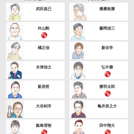
武田昌已
播磨政勝
外山勲
藤岡信三
橘正信
新谷学
木津信之
弘中勝
新居哲
勝羽太郎
大谷剣市
亀井辰之介
飯島理智
田中翔大