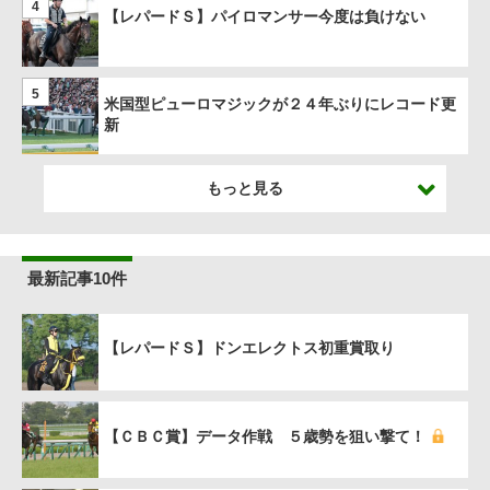
4
【レパードＳ】パイロマンサー今度は負けない
5
米国型ピューロマジックが２４年ぶりにレコード更
新
もっと見る
最新記事10件
【レパードＳ】ドンエレクトス初重賞取り
【ＣＢＣ賞】データ作戦 ５歳勢を狙い撃て！