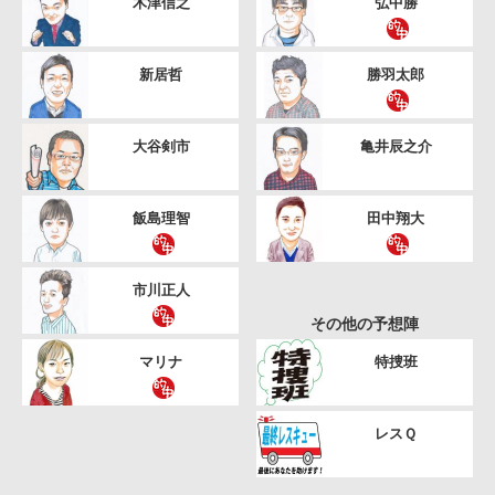
木津信之
弘中勝
新居哲
勝羽太郎
大谷剣市
亀井辰之介
飯島理智
田中翔大
市川正人
その他の予想陣
マリナ
特捜班
レスＱ