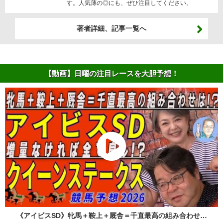
す。人気薄の◎にも、ぜひ注目してください。
著者詳細、記事一覧へ
【動画】日曜の注目レースを大胆予想！
《アイビスSD》牝馬＋鞍上＋厩舎＝千直最高の組み合わせ…