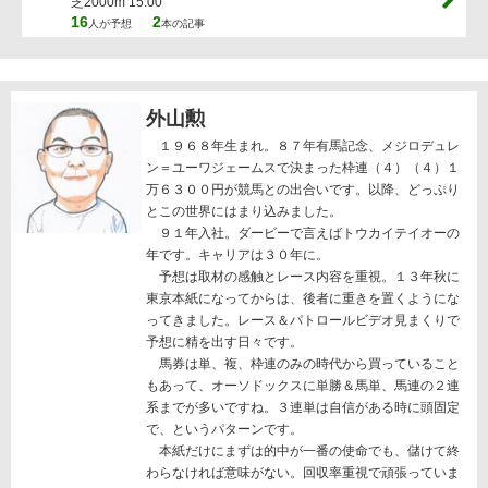
芝2000m 15:00
16
2
人が予想
本の記事
外山勲
１９６８年生まれ。８７年有馬記念、メジロデュレ
ン＝ユーワジェームスで決まった枠連（４）（４）１
万６３００円が競馬との出合いです。以降、どっぷり
とこの世界にはまり込みました。
９１年入社。ダービーで言えばトウカイテイオーの
年です。キャリアは３０年に。
予想は取材の感触とレース内容を重視。１３年秋に
東京本紙になってからは、後者に重きを置くようにな
ってきました。レース＆パトロールビデオ見まくりで
予想に精を出す日々です。
馬券は単、複、枠連のみの時代から買っていること
もあって、オーソドックスに単勝＆馬単、馬連の２連
系までが多いですね。３連単は自信がある時に頭固定
で、というパターンです。
本紙だけにまずは的中が一番の使命でも、儲けて終
わらなければ意味がない。回収率重視で頑張っていま