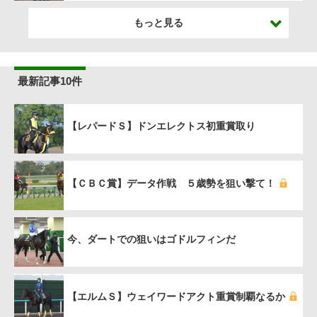
もっと見る
最新記事10件
【レパードＳ】ドンエレクトス初重賞取り
【ＣＢＣ賞】データ作戦 ５歳勢を狙い撃て！
今、ダートでの狙いはゴドルフィンだ
【エルムＳ】ウェイワードアクト重賞制覇なるか