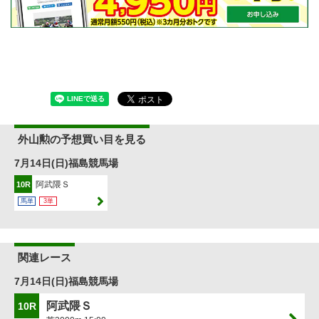
外山勲の予想買い目を見る
7月14日(日)福島競馬場
阿武隈Ｓ
10R
馬単
3単
関連レース
7月14日(日)福島競馬場
阿武隈Ｓ
10R