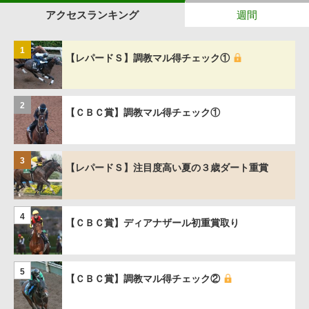
アクセスランキング
週間
1
【レパードＳ】調教マル得チェック①
2
【ＣＢＣ賞】調教マル得チェック①
3
【レパードＳ】注目度高い夏の３歳ダート重賞
4
【ＣＢＣ賞】ディアナザール初重賞取り
5
【ＣＢＣ賞】調教マル得チェック②