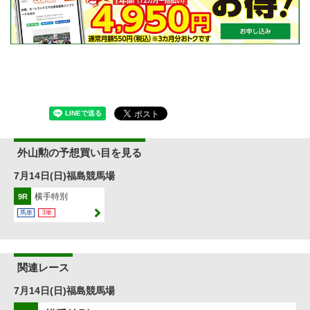
外山勲の予想買い目を見る
7月14日(日)福島競馬場
横手特別
9R
馬単
3単
関連レース
7月14日(日)福島競馬場