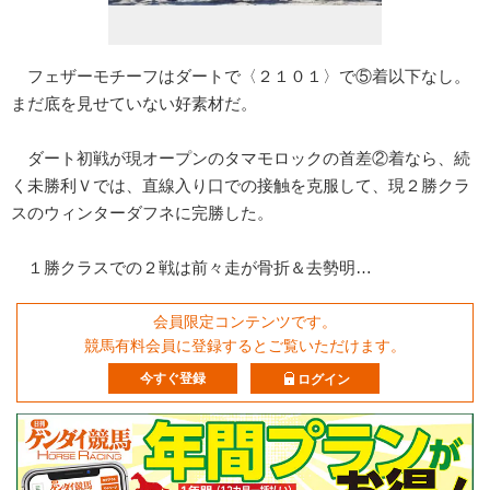
フェザーモチーフはダートで〈２１０１〉で⑤着以下なし。
まだ底を見せていない好素材だ。
ダート初戦が現オープンのタマモロックの首差②着なら、続
く未勝利Ｖでは、直線入り口での接触を克服して、現２勝クラ
スのウィンターダフネに完勝した。
１勝クラスでの２戦は前々走が骨折＆去勢明…
会員限定コンテンツです。
競馬有料会員に登録するとご覧いただけます。
今すぐ登録
ログイン