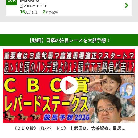
芝2000m 15:00
16
2
人が予想
本の記事
【動画】日曜の注目レースを大胆予想！
《ＣＢＣ賞》《レパードＳ》【 武田Ｄ、大谷記者、目黒…