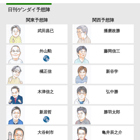
日刊ゲンダイ予想陣
関東予想陣
関西予想陣
武田昌已
播磨政勝
外山勲
藤岡信三
橘正信
新谷学
木津信之
弘中勝
新居哲
勝羽太郎
大谷剣市
亀井辰之介