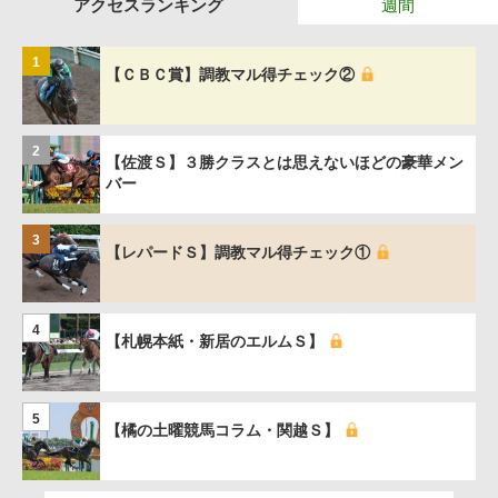
アクセスランキング
週間
1
【ＣＢＣ賞】調教マル得チェック②
2
【佐渡Ｓ】３勝クラスとは思えないほどの豪華メン
バー
3
【レパードＳ】調教マル得チェック①
4
【札幌本紙・新居のエルムＳ】
5
【橘の土曜競馬コラム・関越Ｓ】