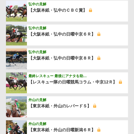
弘中の見解
【大阪本紙・弘中のＣＢＣ賞】
弘中の見解
【大阪本紙・弘中の日曜中京６Ｒ】
弘中の見解
【大阪本紙・弘中の日曜中京８Ｒ】
最終レスキュー 最後にアナタを助…
【レスキュー隊の日曜競馬コラム・中京12Ｒ】
外山の見解
【東京本紙・外山のレパードＳ】
外山の見解
【東京本紙・外山の日曜新潟６Ｒ】