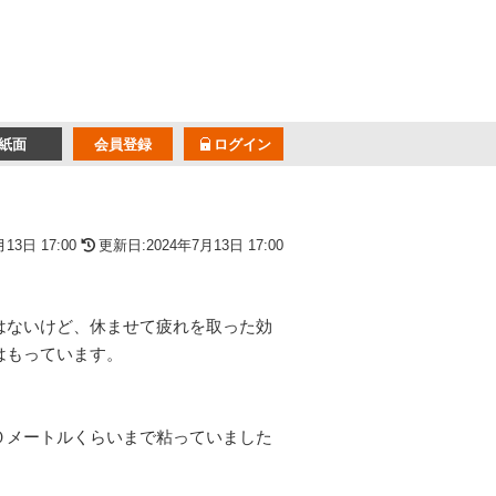
紙面
会員登録
ログイン
13日 17:00
更新日:2024年7月13日 17:00
はないけど、休ませて疲れを取った効
はもっています。
０メートルくらいまで粘っていました