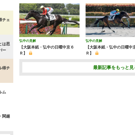
得チェ
弘中の見解
弘中の見解
とは思
【大阪本紙・弘中の日曜中京６
【大阪本紙・弘中の日曜中
バー
Ｒ】
Ｒ】
最新記事をもっと見
ル得チ
ルム
・関越