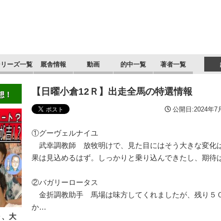
シリーズ一覧
厩舎情報
動画
的中一覧
著者一覧
【日曜小倉12Ｒ】出走全馬の特選情報
想！
公開日:2024年7月
①グーヴェルナイユ
武幸調教師 放牧明けで、見た目にはそう大きな変化
果は見込めるはず。しっかりと乗り込んできたし、期待
②バガリーロータス
金折調教助手 馬場は味方してくれましたが、残り５
か…
Ｄ、大