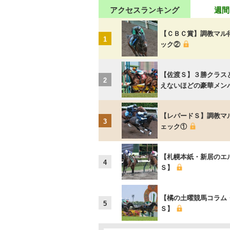
アクセスランキング
週間
【ＣＢＣ賞】調教マル
1
ック②
【佐渡Ｓ】３勝クラス
2
えないほどの豪華メン
【レパードＳ】調教マ
3
ェック①
【札幌本紙・新居のエ
4
Ｓ】
【橘の土曜競馬コラム
5
Ｓ】