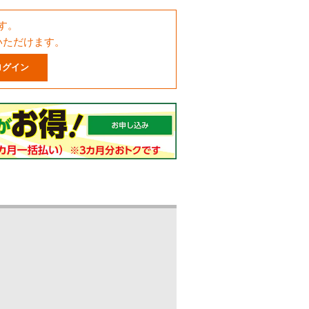
す。
いただけます。
ログイン