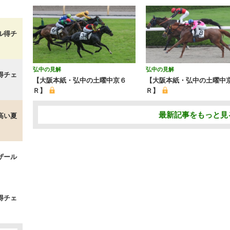
ル得チ
弘中の見解
弘中の見解
得チェ
【大阪本紙・弘中の土曜中京６
【大阪本紙・弘中の土曜中
Ｒ】
Ｒ】
最新記事をもっと見
高い夏
ザール
得チェ