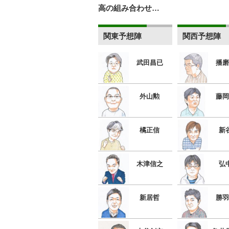
高の組み合わせ…
関東予想陣
関西予想陣
武田昌已
播磨
外山勲
藤岡
橘正信
新
木津信之
弘
新居哲
勝羽