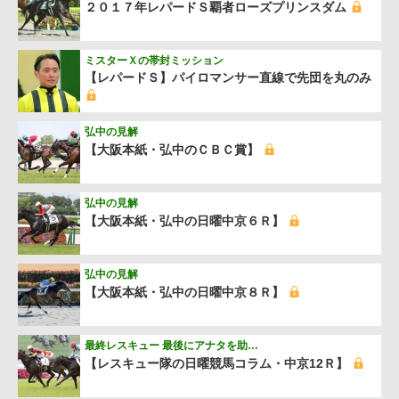
２０１７年レパードＳ覇者ローズプリンスダム
ミスターＸの帯封ミッション
【レパードＳ】パイロマンサー直線で先団を丸のみ
弘中の見解
【大阪本紙・弘中のＣＢＣ賞】
弘中の見解
【大阪本紙・弘中の日曜中京６Ｒ】
弘中の見解
【大阪本紙・弘中の日曜中京８Ｒ】
最終レスキュー 最後にアナタを助…
【レスキュー隊の日曜競馬コラム・中京12Ｒ】