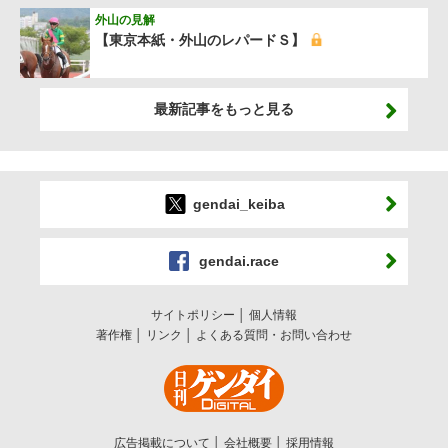
外山の見解
【東京本紙・外山のレパードＳ】
最新記事をもっと見る
gendai_keiba
gendai.race
サイトポリシー
個人情報
著作権
リンク
よくある質問・お問い合わせ
広告掲載について
会社概要
採用情報