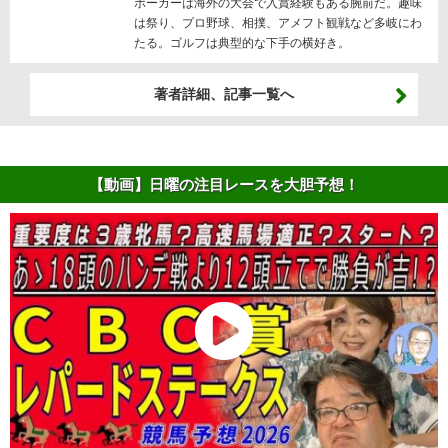
ポーカーは海外の大会で入賞経験もある腕前だ。趣味
は祭り、プロ野球、相撲、アメフト観戦など多岐にわ
たる。ゴルフは典型的な下手の横好き。
著者詳細、記事一覧へ
【動画】日曜の注目レースを大胆予想！