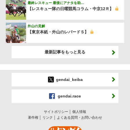
最終レスキュー 最後にアナタを助…
【レスキュー隊の日曜競馬コラム・中京12Ｒ】
外山の見解
【東京本紙・外山のレパードＳ】
最新記事をもっと見る
gendai_keiba
gendai.race
サイトポリシー
個人情報
著作権
リンク
よくある質問・お問い合わせ