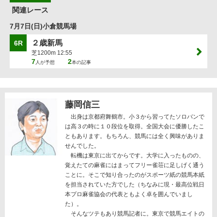
関連レース
7月7日(日)小倉競馬場
２歳新馬
6R
芝1200m 12:55
7
2
人が予想
本の記事
藤岡信三
出身は京都府舞鶴市。小３から習ってたソロバンで
は高３の時に１０段位を取得。全国大会に優勝したこ
ともあります。もちろん、競馬には全く興味がありま
せんでした。
転機は東京に出てからです。大学に入ったものの、
覚えたての麻雀にはまってフリー雀荘に足しげく通う
ことに。そこで知り合ったのがスポーツ紙の競馬本紙
を担当されていた方でした（ちなみに現・最高位戦日
本プロ麻雀協会の代表ともよく卓を囲んでいまし
た）。
そんなツテもあり競馬記者に。東京で競馬エイトの