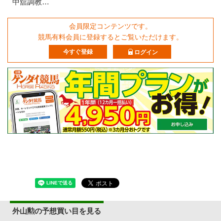
中舘調教…
会員限定コンテンツです。
競馬有料会員に登録するとご覧いただけます。
今すぐ登録
ログイン
外山勲の予想買い目を見る