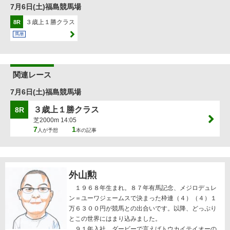
7月6日(土)福島競馬場
３歳上１勝クラス
8R
馬単
関連レース
7月6日(土)福島競馬場
３歳上１勝クラス
8R
芝2000m 14:05
7
1
人が予想
本の記事
外山勲
１９６８年生まれ。８７年有馬記念、メジロデュレ
ン＝ユーワジェームスで決まった枠連（４）（４）１
万６３００円が競馬との出合いです。以降、どっぷり
とこの世界にはまり込みました。
９１年入社。ダービーで言えばトウカイテイオーの