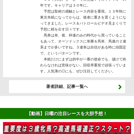
年です。キャリアは３０年に。
予想は取材の感触とレース内容を重視。１３年秋に
東京本紙になってからは、後者に重きを置くようにな
ってきました。レース＆パトロールビデオ見まくりで
予想に精を出す日々です。
馬券は単、複、枠連のみの時代から買っていること
もあって、オーソドックスに単勝＆馬単、馬連の２連
系までが多いですね。３連単は自信がある時に頭固定
で、というパターンです。
本紙だけにまずは的中が一番の使命でも、儲けて終
わらなければ意味がない。回収率重視で頑張っていま
す。人気薄の◎にも、ぜひ注目してください。
著者詳細、記事一覧へ
【動画】日曜の注目レースを大胆予想！