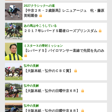
2027クラシックへの道
【中京２Ｒ・２歳新馬】レニュアージュ 牝・藤原
英昭厩舎
あの馬は今こうしている
２０１７年レパードＳ覇者ローズプリンスダム
ミスターＸの帯封ミッション
【レパードＳ】パイロマンサー直線で先団を丸のみ
弘中の見解
【大阪本紙・弘中のＣＢＣ賞】
弘中の見解
【大阪本紙・弘中の日曜中京６Ｒ】
弘中の見解
【大阪本紙・弘中の日曜中京８Ｒ】