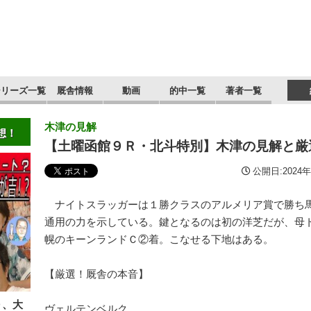
シリーズ一覧
厩舎情報
動画
的中一覧
著者一覧
木津の見解
想！
【土曜函館９Ｒ・北斗特別】木津の見解と厳
公開日:2024年
ナイトスラッガーは１勝クラスのアルメリア賞で勝ち
通用の力を示している。鍵となるのは初の洋芝だが、母
幌のキーンランドＣ②着。こなせる下地はある。
【厳選！厩舎の本音】
Ｄ、大
ヴェルテンベルク