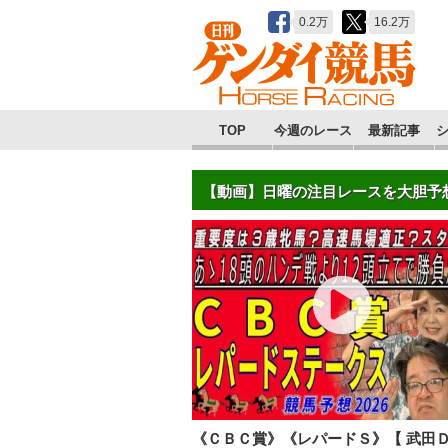
0.2万
16.2万
TOP
今週のレース
最新記事
【動画】日曜の注目レースを大胆予
《ＣＢＣ賞》《レパードＳ》【 武田