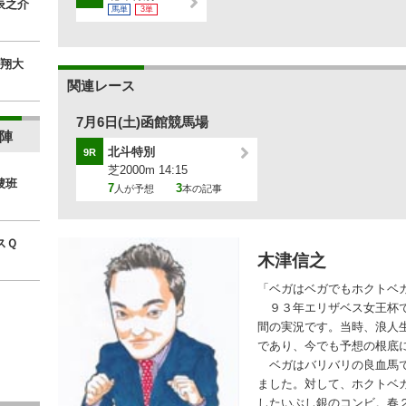
辰之介
馬単
3単
翔大
関連レース
7月6日(土)函館競馬場
陣
北斗特別
9R
芝2000m 14:15
捜班
7
3
人が予想
本の記事
スＱ
木津信之
「ベガはベガでもホクトベ
９３年エリザベス女王杯で
間の実況です。当時、浪人
であり、今でも予想の根底
ベガはバリバリの良血馬で
ました。対して、ホクトベ
したいぶし銀のコンビ。春