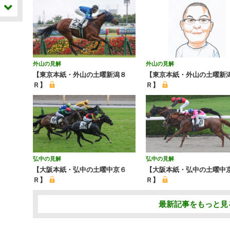
外山の見解
外山の見解
【東京本紙・外山の土曜新潟８
【東京本紙・外山の土曜新潟
Ｒ】
Ｒ】
弘中の見解
弘中の見解
【大阪本紙・弘中の土曜中京６
【大阪本紙・弘中の土曜中
Ｒ】
Ｒ】
最新記事をもっと見