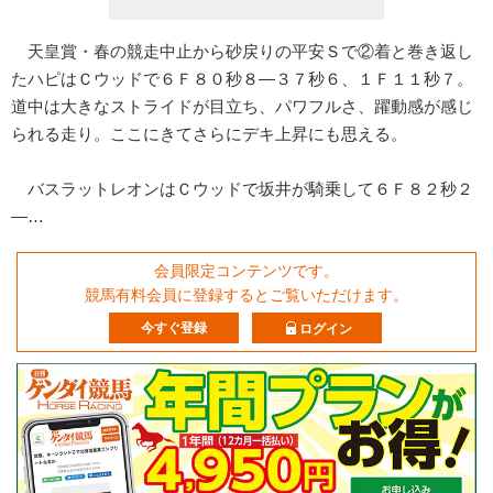
天皇賞・春の競走中止から砂戻りの平安Ｓで②着と巻き返し
たハピはＣウッドで６Ｆ８０秒８―３７秒６、１Ｆ１１秒７。
道中は大きなストライドが目立ち、パワフルさ、躍動感が感じ
られる走り。ここにきてさらにデキ上昇にも思える。
バスラットレオンはＣウッドで坂井が騎乗して６Ｆ８２秒２
―…
会員限定コンテンツです。
競馬有料会員に登録するとご覧いただけます。
今すぐ登録
ログイン