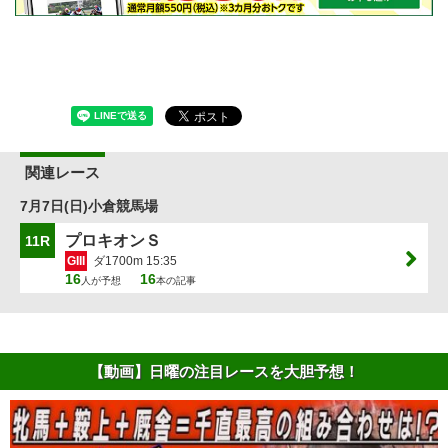
関連レース
7月7日(日)小倉競馬場
プロキオンＳ
11R
GIII
ダ1700m 15:35
16
16
人が予想
本の記事
【動画】日曜の注目レースを大胆予想！