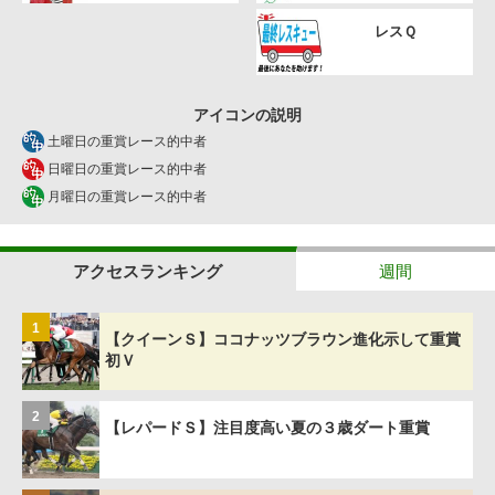
レスＱ
アイコンの説明
土曜日の重賞レース的中者
日曜日の重賞レース的中者
月曜日の重賞レース的中者
アクセスランキング
週間
1
【クイーンＳ】ココナッツブラウン進化示して重賞
初Ｖ
2
【レパードＳ】注目度高い夏の３歳ダート重賞