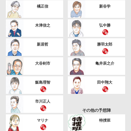
橘正信
新谷学
木津信之
弘中勝
新居哲
勝羽太郎
大谷剣市
亀井辰之介
飯島理智
田中翔大
市川正人
その他の予想陣
マリナ
特捜班