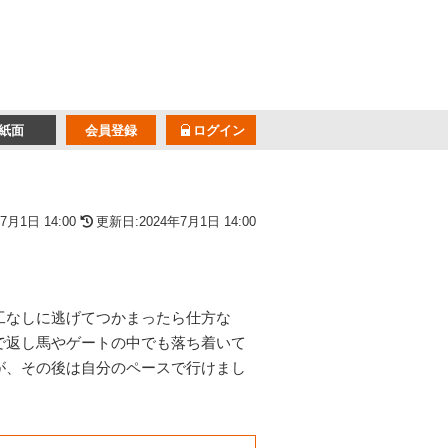
紙面
会員登録
ログイン
7月1日 14:00
更新日:2024年7月1日 14:00
工なしに逃げてつかまったら仕方な
で返し馬やゲートの中でも落ち着いて
が、その後は自分のペースで行けまし