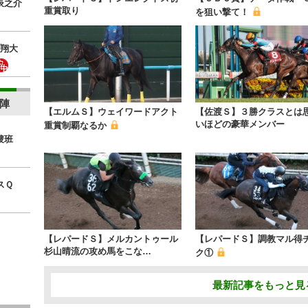
辰之介
重賞取り
を狙い撃て！
翔大
陣
【エルムＳ】ウェイワードアクト
【佐渡Ｓ】３勝クラスとは
いほどの豪華メンバー
重賞制覇なるか
捜班
スＱ
【レパードＳ】メルカントゥール
【レパードＳ】調教マル得
杉山晴流の攻め馬をこな…
ク①
最新記事をもっと見