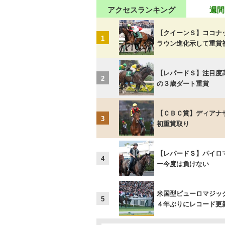
アクセスランキング
週間
【クイーンＳ】ココナ
1
ラウン進化示して重賞
【レパードＳ】注目度
2
の３歳ダート重賞
【ＣＢＣ賞】ディアナ
3
初重賞取り
【レパードＳ】パイロ
4
ー今度は負けない
米国型ピューロマジッ
5
４年ぶりにレコード更