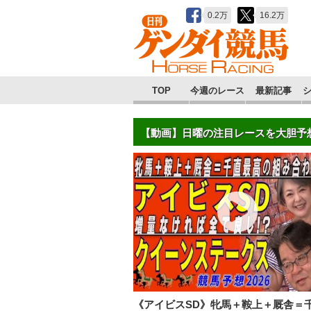
0.2万
16.2万
TOP
今週のレース
最新記事
【動画】日曜の注目レースを大胆予
《アイビスSD》牝馬＋鞍上＋厩舎＝