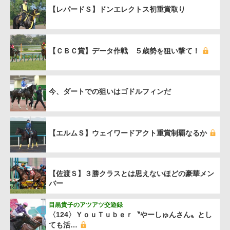
【レパードＳ】ドンエレクトス初重賞取り
【ＣＢＣ賞】データ作戦 ５歳勢を狙い撃て！
今、ダートでの狙いはゴドルフィンだ
【エルムＳ】ウェイワードアクト重賞制覇なるか
【佐渡Ｓ】３勝クラスとは思えないほどの豪華メン
バー
目黒貴子のアツアツ交遊録
〈124〉ＹｏｕＴｕｂｅｒ〝やーしゅんさん〟とし
ても活…