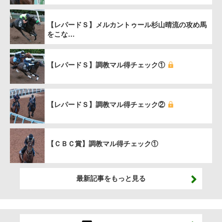
【レパードＳ】メルカントゥール杉山晴流の攻め馬
をこな…
【レパードＳ】調教マル得チェック①
【レパードＳ】調教マル得チェック②
【ＣＢＣ賞】調教マル得チェック①
最新記事をもっと見る