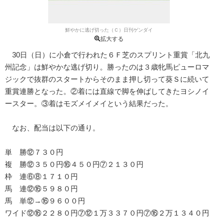
鮮やかに逃げ切った（Ｃ）日刊ゲンダイ
拡大する
30日（日）に小倉で行われた６Ｆ芝のスプリント重賞「北九
州記念」は鮮やかな逃げ切り。勝ったのは３歳牝馬ピューロマ
ジックで抜群のスタートからそのまま押し切って葵Ｓに続いて
重賞連勝となった。②着には直線で脚を伸ばしてきたヨシノイ
ースター。③着はモズメイメイという結果だった。
なお、配当は以下の通り。
単 勝⑫７３０円
複 勝⑫３５０円⑯４５０円⑦２１３０円
枠 連⑥⑧１７１０円
馬 連⑫⑯５９８０円
馬 単⑫→⑯９６００円
ワイド⑫⑯２２８０円⑦⑫１万３３７０円⑦⑯２万１３４０円