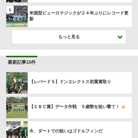
5
米国型ピューロマジックが２４年ぶりにレコード更
新
もっと見る
最新記事10件
【レパードＳ】ドンエレクトス初重賞取り
【ＣＢＣ賞】データ作戦 ５歳勢を狙い撃て！
今、ダートでの狙いはゴドルフィンだ