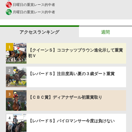
日曜日の重賞レース的中者
月曜日の重賞レース的中者
アクセスランキング
週間
1
【クイーンＳ】ココナッツブラウン進化示して重賞
初Ｖ
2
【レパードＳ】注目度高い夏の３歳ダート重賞
3
【ＣＢＣ賞】ディアナザール初重賞取り
4
【レパードＳ】パイロマンサー今度は負けない