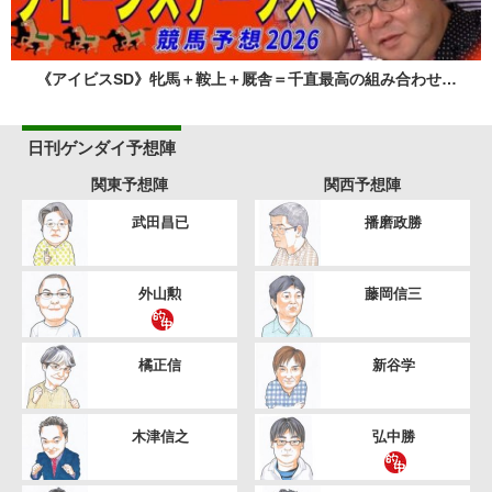
《アイビスSD》牝馬＋鞍上＋厩舎＝千直最高の組み合わせ…
日刊ゲンダイ予想陣
関東予想陣
関西予想陣
武田昌已
播磨政勝
外山勲
藤岡信三
橘正信
新谷学
木津信之
弘中勝