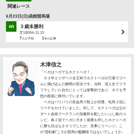
関連レース
6月23日(日)函館競馬場
３歳未勝利
4R
芝1800m 11:15
7
1
人が予想
本の記事
木津信之
「ベガはベガでもホクトベガ！」
９３年エリザベス女王杯でホクトベガが①着でゴー
ルに飛び込んだ瞬間の実況です。当時、浪人生でフラ
フラしていた自分にとっては衝撃的であり、今でも予
想の根底に根付いています。
ベガはバリバリの良血馬で鞍上が武豊。牝馬３冠に
リーチをかけていました。対して、ホクトベガは父が
ダート血統でベテランの加藤和を配したいぶし銀のコ
ンビ。春２冠でベガに大きく後塵を拝したホクトベガ
に勝ち目はなさそうでしたが、見事にリベンジ。こ
の“逆転劇”こそが競馬の醍醐味ではないでしょうか。