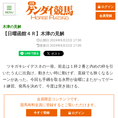
ログイン
MENU
会員登録
木津の見解
【日曜函館４Ｒ】木津の見解
公開日:2024年6月22日 17:00
更新日:2024年6月22日 17:00
ツキガキレイデスネの一発。前走は１枠２番と内めの枠を引
いたうえに出負け。動きたい時に動けず、直線でも狭くなるシ
ーンがあった。今回も手綱を取る永野が金曜にまたがってゲー
ト練習。発馬を決めて、今度は突き抜ける。
会員限定コンテンツです。
競馬有料会員に登録するとご覧いただけます。
今すぐ登録
ログイン