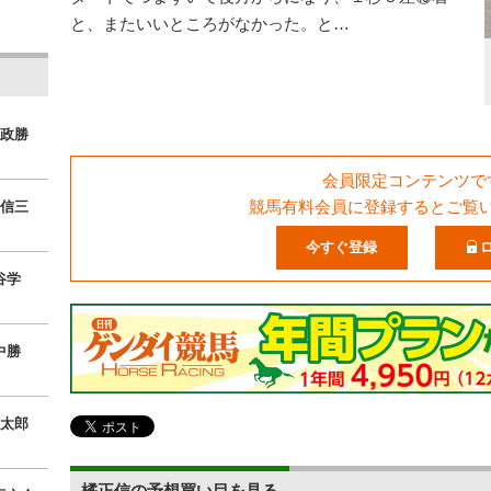
と、またいいところがなかった。と…
政勝
会員限定コンテンツで
競馬有料会員に登録するとご覧
信三
今すぐ登録
谷学
中勝
太郎
橘正信の予想買い目を見る