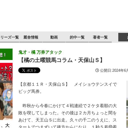
シリーズ一覧
厩舎情報
動画
的中一覧
著者一覧
鬼才・橘 万券アタック
想！
【橘の土曜競馬コラム・天保山Ｓ】
公開日:2024年6月
【京都１１Ｒ・天保山Ｓ】 メイショウテンスイで
ビッグ馬券。
昨秋から今春にかけて４戦連続で２ケタ着順の大
敗を喫してしまった。その後は２カ月ちょっと間を
あけて、天王山Ｓに出走。久々の千二のうえに、ス
Ｄ、大
タートでつまずいて後方からになり、１秒５差⑩着