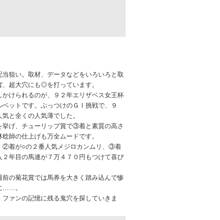
当狙い。取材、データなどをいろいろと取
ば、超大穴にも◎を打っています。
かけられるのが、９２年エリザベス女王杯
ルベットです。ぶっつけのＧⅠ挑戦で、９
人気と全くの人気薄でした。
挙げ、チューリップ賞で③着と素質の高さ
林稔師の仕上げも万全ムードです。
②着が○の２番人気メジロカンムリ、③着
入２年目の馬連が７万４７０円もつけて喜び
前の菊花賞では馬券を大きく踏み込んで惨
に……。
ファンの記憶に残る鬼穴を探していきま