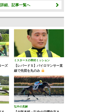
者詳細、記事一覧へ
ミスターＸの帯封ミッション
ローズ
【レパードＳ】パイロマンサー直
線で先団を丸のみ
弘中の見解
京６
【大阪本紙・弘中の日曜中京８