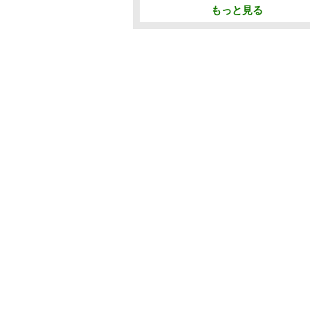
もっと見る