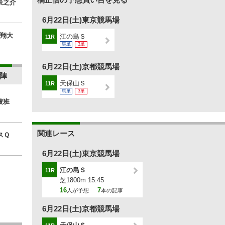
辰之介
6月22日(土)東京競馬場
翔大
江の島Ｓ
11R
馬単
3単
6月22日(土)京都競馬場
陣
天保山Ｓ
11R
馬単
3単
捜班
関連レース
スＱ
6月22日(土)東京競馬場
江の島Ｓ
11R
芝1800m 15:45
16
7
人が予想
本の記事
6月22日(土)京都競馬場