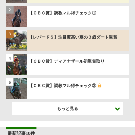
2
【ＣＢＣ賞】調教マル得チェック①
3
【レパードＳ】注目度高い夏の３歳ダート重賞
4
【ＣＢＣ賞】ディアナザール初重賞取り
5
【ＣＢＣ賞】調教マル得チェック②
もっと見る
最新記事10件