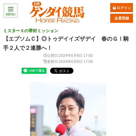
ログイン
MENU
会員登録
ミスターＸの帯封ミッション
【エプソムＣ】◎トゥデイイズザデイ 春のＧⅠ騎
手２人で２連勝へ！
公開日:2024年6月8日 17:00
更新日:2024年6月8日 17:00