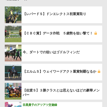
【レパードＳ】ドンエレクトス初重賞取り
【ＣＢＣ賞】データ作戦 ５歳勢を狙い撃て！
今、ダートでの狙いはゴドルフィンだ
【エルムＳ】ウェイワードアクト重賞制覇なるか
【佐渡Ｓ】３勝クラスとは思えないほどの豪華メン
バー
目黒貴子のアツアツ交遊録