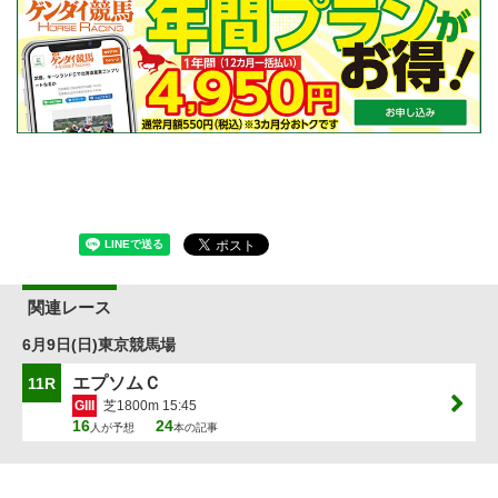
関連レース
6月9日(日)東京競馬場
エプソムＣ
11R
GIII
芝1800m 15:45
16
24
人が予想
本の記事