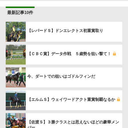
最新記事10件
【レパードＳ】ドンエレクトス初重賞取り
【ＣＢＣ賞】データ作戦 ５歳勢を狙い撃て！
今、ダートでの狙いはゴドルフィンだ
【エルムＳ】ウェイワードアクト重賞制覇なるか
【佐渡Ｓ】３勝クラスとは思えないほどの豪華メン
バー