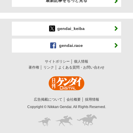
最新記事をもっと見る
gendai_keiba
gendai.race
サイトポリシー
個人情報
著作権
リンク
よくある質問・お問い合わせ
広告掲載について
会社概要
採用情報
Copyright © Nikkan Gendai. All Rights Reserved.