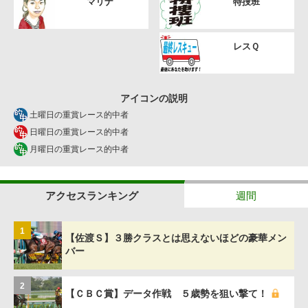
マリナ
特捜班
レスＱ
アイコンの説明
土曜日の重賞レース的中者
日曜日の重賞レース的中者
月曜日の重賞レース的中者
アクセスランキング
週間
1
【佐渡Ｓ】３勝クラスとは思えないほどの豪華メン
バー
2
【ＣＢＣ賞】データ作戦 ５歳勢を狙い撃て！