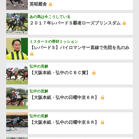
英昭厩舎
あの馬は今こうしている
２０１７年レパードＳ覇者ローズプリンスダム
ミスターＸの帯封ミッション
【レパードＳ】パイロマンサー直線で先団を丸のみ
弘中の見解
【大阪本紙・弘中のＣＢＣ賞】
弘中の見解
【大阪本紙・弘中の日曜中京６Ｒ】
弘中の見解
【大阪本紙・弘中の日曜中京８Ｒ】