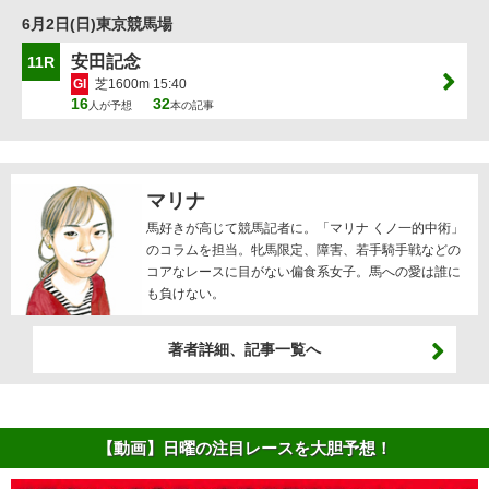
6月2日(日)東京競馬場
安田記念
11R
GI
芝1600m 15:40
16
32
人が予想
本の記事
マリナ
馬好きが高じて競馬記者に。「マリナ くノ一的中術」
のコラムを担当。牝馬限定、障害、若手騎手戦などの
コアなレースに目がない偏食系女子。馬への愛は誰に
も負けない。
著者詳細、記事一覧へ
【動画】日曜の注目レースを大胆予想！