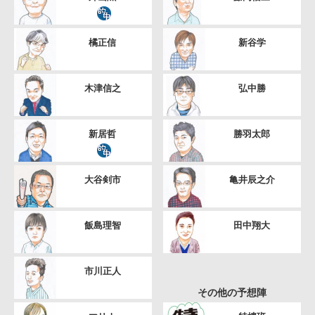
橘正信
新谷学
木津信之
弘中勝
新居哲
勝羽太郎
大谷剣市
亀井辰之介
飯島理智
田中翔大
市川正人
その他の予想陣