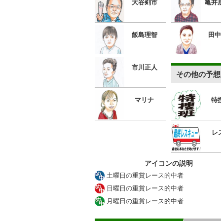
大谷剣市
亀井
飯島理智
田中
市川正人
その他の予想
マリナ
特
レ
アイコンの説明
土曜日の重賞レース的中者
日曜日の重賞レース的中者
月曜日の重賞レース的中者