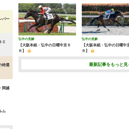
レパー
弘中の見解
弘中の見解
ＢＣ
【大阪本紙・弘中の日曜中京６
【大阪本紙・弘中の日曜中
Ｒ】
Ｒ】
最新記事をもっと見
の特選
・関越
ルム