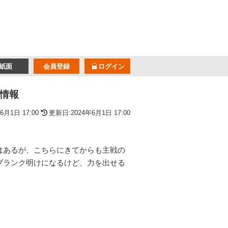
紙面
会員登録
ログイン
選情報
6月1日 17:00
更新日:2024年6月1日 17:00
はあるが、こちらにきてからも主戦の
ブランク明けになるけど、力を出せる