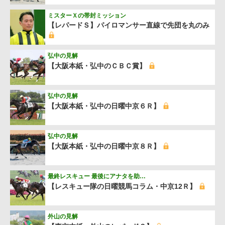
ミスターＸの帯封ミッション
【レパードＳ】パイロマンサー直線で先団を丸のみ
弘中の見解
【大阪本紙・弘中のＣＢＣ賞】
弘中の見解
【大阪本紙・弘中の日曜中京６Ｒ】
弘中の見解
【大阪本紙・弘中の日曜中京８Ｒ】
最終レスキュー 最後にアナタを助…
【レスキュー隊の日曜競馬コラム・中京12Ｒ】
外山の見解