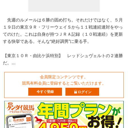
先週のルメールは６勝の固め打ち。それだけではなく、５月
１９日の東京９Ｒ・フリーウェイＳから１１戦連続連対をやっ
てのけた。これは自身が持つＪＲＡ記録（１０戦連続）を更新
する快挙である。そんな“絶好調男”に乗る手。
【東京１０Ｒ・由比ケ浜特別】 レッドシュヴェルトの２連勝
だ。…
会員限定コンテンツです。
競馬有料会員に登録するとご覧いただけます。
今すぐ登録
ログイン