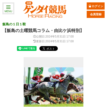
ログイン
MENU
会員登録
飯島の１日１鞍
【飯島の土曜競馬コラム・由比ケ浜特別】
公開日:2024年5月31日 17:00
更新日:2024年5月31日 17:00