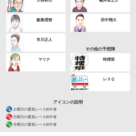
大谷剣市
亀井辰之介
飯島理智
田中翔大
市川正人
その他の予想陣
マリナ
特捜班
レスＱ
アイコンの説明
土曜日の重賞レース的中者
日曜日の重賞レース的中者
月曜日の重賞レース的中者