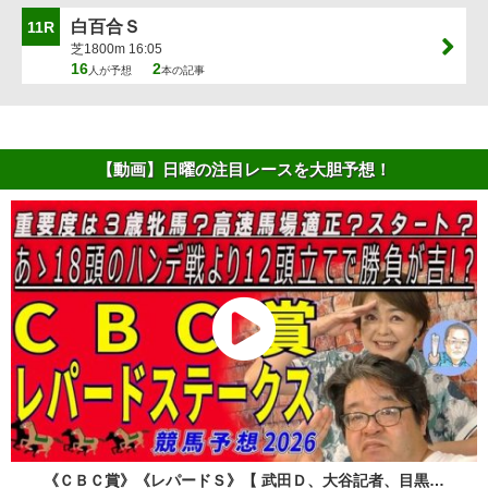
白百合Ｓ
11R
芝1800m 16:05
16
2
人が予想
本の記事
【動画】日曜の注目レースを大胆予想！
《ＣＢＣ賞》《レパードＳ》【 武田Ｄ、大谷記者、目黒…