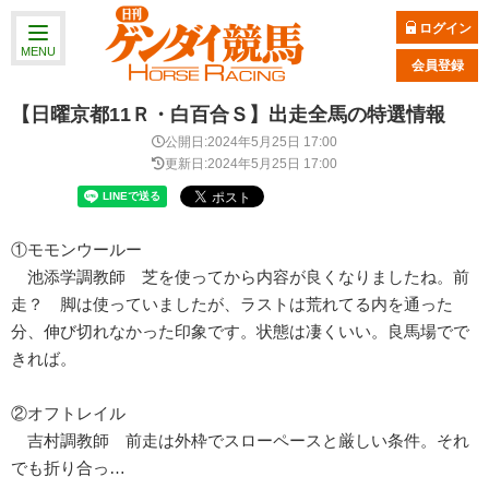
ログイン
MENU
会員登録
【日曜京都11Ｒ・白百合Ｓ】出走全馬の特選情報
公開日:2024年5月25日 17:00
更新日:2024年5月25日 17:00
①モモンウールー
池添学調教師 芝を使ってから内容が良くなりましたね。前
走？ 脚は使っていましたが、ラストは荒れてる内を通った
分、伸び切れなかった印象です。状態は凄くいい。良馬場でで
きれば。
②オフトレイル
吉村調教師 前走は外枠でスローペースと厳しい条件。それ
でも折り合っ…