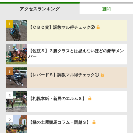
アクセスランキング
週間
1
【ＣＢＣ賞】調教マル得チェック②
2
【佐渡Ｓ】３勝クラスとは思えないほどの豪華メン
バー
3
【レパードＳ】調教マル得チェック①
4
【札幌本紙・新居のエルムＳ】
5
【橘の土曜競馬コラム・関越Ｓ】