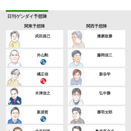
日刊ゲンダイ予想陣
関東予想陣
関西予想陣
武田昌已
播磨政勝
外山勲
藤岡信三
橘正信
新谷学
木津信之
弘中勝
新居哲
勝羽太郎