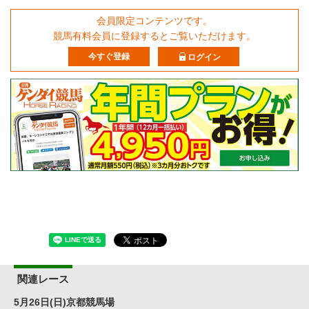
会員限定コンテンツです。
競馬有料会員に登録するとご覧いただけます。
今すぐ登録
ログイン
関連レース
5月26日(日)京都競馬場