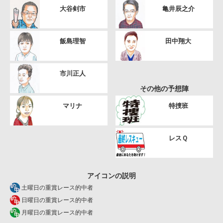
大谷剣市
亀井辰之介
飯島理智
田中翔大
市川正人
その他の予想陣
マリナ
特捜班
レスＱ
アイコンの説明
土曜日の重賞レース的中者
日曜日の重賞レース的中者
月曜日の重賞レース的中者