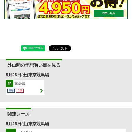
外山勲の予想買い目を見る
5月25日(土)東京競馬場
富嶽賞
9R
馬単
3単
関連レース
5月25日(土)東京競馬場