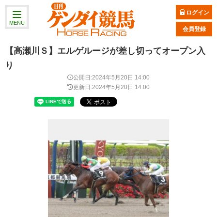
ログイン
MENU
会員登録
【高瀬川Ｓ】エルゲルージが差し切ってオープン入
り
公開日:2024年5月20日 14:00
更新日:2024年5月20日 14:00