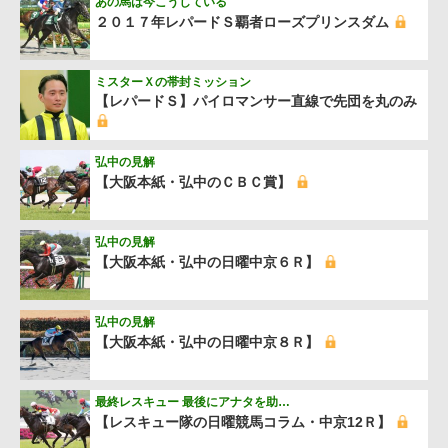
あの馬は今こうしている
２０１７年レパードＳ覇者ローズプリンスダム
ミスターＸの帯封ミッション
【レパードＳ】パイロマンサー直線で先団を丸のみ
弘中の見解
【大阪本紙・弘中のＣＢＣ賞】
弘中の見解
【大阪本紙・弘中の日曜中京６Ｒ】
弘中の見解
【大阪本紙・弘中の日曜中京８Ｒ】
最終レスキュー 最後にアナタを助…
【レスキュー隊の日曜競馬コラム・中京12Ｒ】