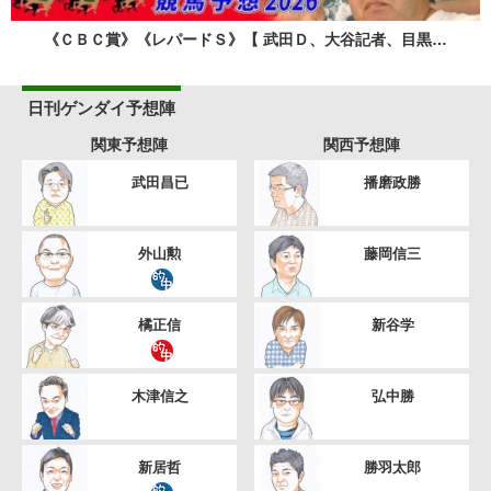
《ＣＢＣ賞》《レパードＳ》【 武田Ｄ、大谷記者、目黒…
日刊ゲンダイ予想陣
関東予想陣
関西予想陣
武田昌已
播磨政勝
外山勲
藤岡信三
橘正信
新谷学
木津信之
弘中勝
新居哲
勝羽太郎