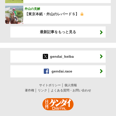
外山の見解
【東京本紙・外山のレパードＳ】
最新記事をもっと見る
gendai_keiba
gendai.race
サイトポリシー
個人情報
著作権
リンク
よくある質問・お問い合わせ