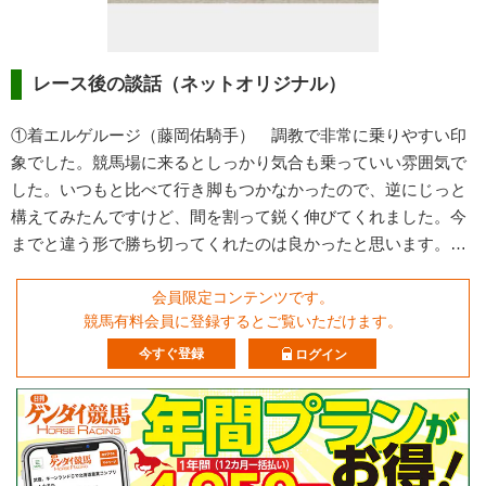
レース後の談話（ネットオリジナル）
①着エルゲルージ（藤岡佑騎手） 調教で非常に乗りやすい印
象でした。競馬場に来るとしっかり気合も乗っていい雰囲気で
した。いつもと比べて行き脚もつかなかったので、逆にじっと
構えてみたんですけど、間を割って鋭く伸びてくれました。今
までと違う形で勝ち切ってくれたのは良かったと思います。…
会員限定コンテンツです。
競馬有料会員に登録するとご覧いただけます。
今すぐ登録
ログイン