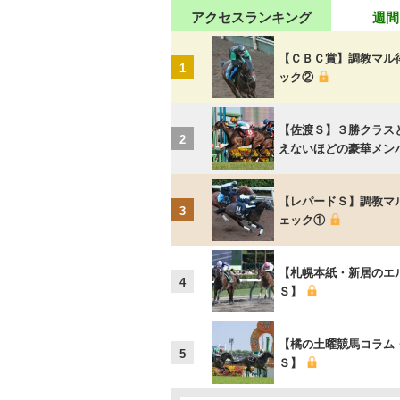
アクセスランキング
週間
【ＣＢＣ賞】調教マル
1
ック②
【佐渡Ｓ】３勝クラス
2
えないほどの豪華メン
【レパードＳ】調教マ
3
ェック①
【札幌本紙・新居のエ
4
Ｓ】
【橘の土曜競馬コラム
5
Ｓ】