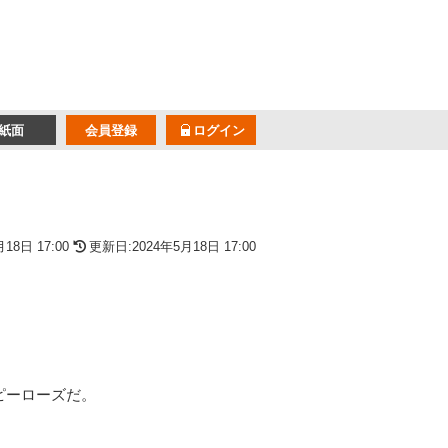
紙面
会員登録
ログイン
18日 17:00
更新日:2024年5月18日 17:00
ピーローズだ。