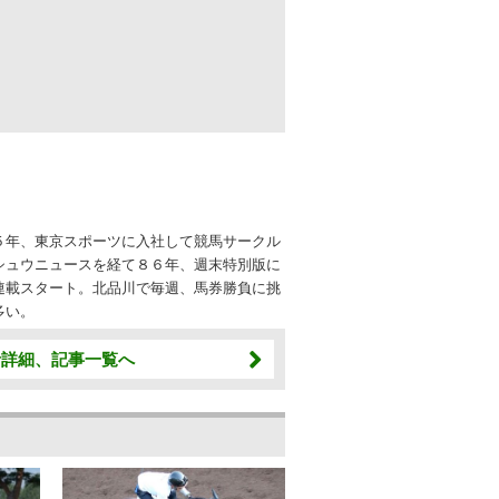
５年、東京スポーツに入社して競馬サークル
シュウニュースを経て８６年、週末特別版に
連載スタート。北品川で毎週、馬券勝負に挑
多い。
者詳細、記事一覧へ