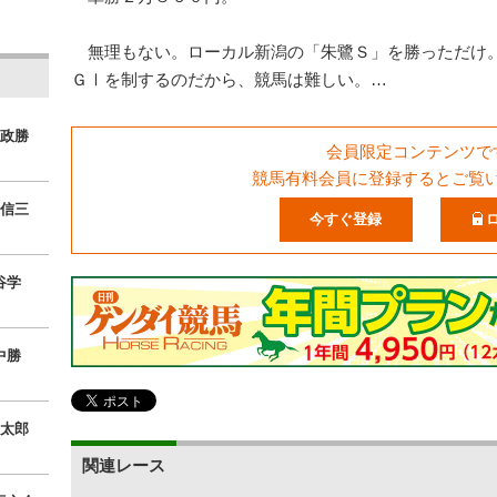
無理もない。ローカル新潟の「朱鷺Ｓ」を勝っただけ
ＧⅠを制するのだから、競馬は難しい。…
政勝
会員限定コンテンツで
競馬有料会員に登録するとご覧
信三
今すぐ登録
谷学
中勝
太郎
関連レース