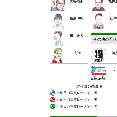
大谷剣市
亀井
飯島理智
田中
市川正人
その他の予想
マリナ
特
レ
アイコンの説明
土曜日の重賞レース的中者
日曜日の重賞レース的中者
月曜日の重賞レース的中者