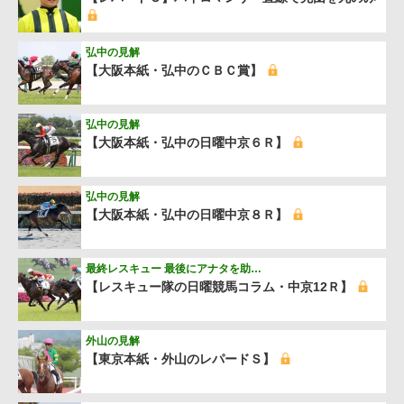
弘中の見解
【大阪本紙・弘中のＣＢＣ賞】
弘中の見解
【大阪本紙・弘中の日曜中京６Ｒ】
弘中の見解
【大阪本紙・弘中の日曜中京８Ｒ】
最終レスキュー 最後にアナタを助…
【レスキュー隊の日曜競馬コラム・中京12Ｒ】
外山の見解
【東京本紙・外山のレパードＳ】