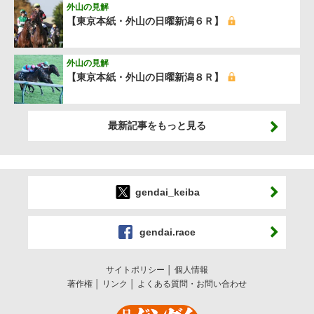
外山の見解
【東京本紙・外山の日曜新潟６Ｒ】
外山の見解
【東京本紙・外山の日曜新潟８Ｒ】
最新記事をもっと見る
gendai_keiba
gendai.race
サイトポリシー
個人情報
著作権
リンク
よくある質問・お問い合わせ