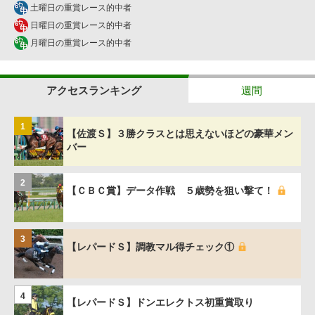
土曜日の重賞レース的中者
日曜日の重賞レース的中者
月曜日の重賞レース的中者
アクセスランキング
週間
1
【佐渡Ｓ】３勝クラスとは思えないほどの豪華メン
バー
2
【ＣＢＣ賞】データ作戦 ５歳勢を狙い撃て！
3
【レパードＳ】調教マル得チェック①
4
【レパードＳ】ドンエレクトス初重賞取り