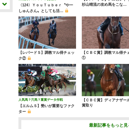
杉山晴流の攻め馬をこな…
〈124〉ＹｏｕＴｕｂｅｒ〝やー
しゅんさん〟としても活…
【レパードＳ】調教マル得チェッ
【ＣＢＣ賞】調教マル得チ
①
ク②
人気馬？穴馬？重賞データ作戦
【ＣＢＣ賞】ディアナザー
賞取り
【エルムＳ】勢いが重要なファク
ター
最新記事をもっと見