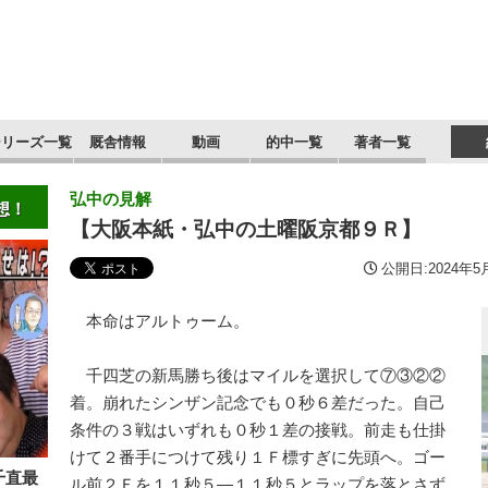
シリーズ一覧
厩舎情報
動画
的中一覧
著者一覧
弘中の見解
想！
【大阪本紙・弘中の土曜阪京都９Ｒ】
公開日:2024年5月
本命はアルトゥーム。
千四芝の新馬勝ち後はマイルを選択して⑦③②②
着。崩れたシンザン記念でも０秒６差だった。自己
条件の３戦はいずれも０秒１差の接戦。前走も仕掛
けて２番手につけて残り１Ｆ標すぎに先頭へ。ゴー
千直最
ル前２Ｆを１１秒５―１１秒５とラップを落とさず