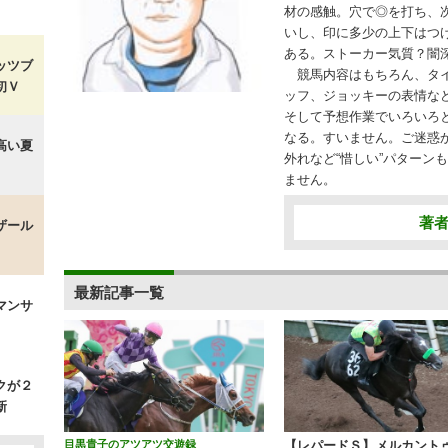
材の感触。穴で◎を打ち、
いし、印に多少の上下はつ
ある。ストーカー気質？闇
ッツブ
競馬内容はもちろん、タイ
初Ｖ
ッフ、ジョッキーの表情な
そして予想作業でいろいろと
なる。すいません。ご迷惑
高い夏
外れなど“惜しい”パターン
ません。
著
ザール
最新記事一覧
マンサ
クが２
新
目黒貴子のアツアツ交遊録
【レパードＳ】メルカント