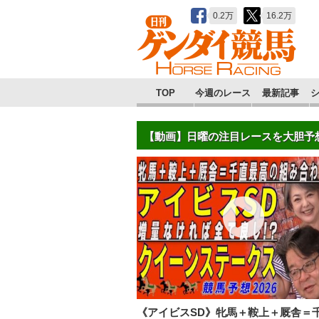
0.2万
16.2万
TOP
今週のレース
最新記事
【動画】日曜の注目レースを大胆予
《アイビスSD》牝馬＋鞍上＋厩舎＝