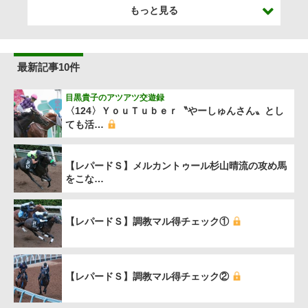
もっと見る
最新記事10件
目黒貴子のアツアツ交遊録
〈124〉ＹｏｕＴｕｂｅｒ〝やーしゅんさん〟とし
ても活…
【レパードＳ】メルカントゥール杉山晴流の攻め馬
をこな…
【レパードＳ】調教マル得チェック①
【レパードＳ】調教マル得チェック②