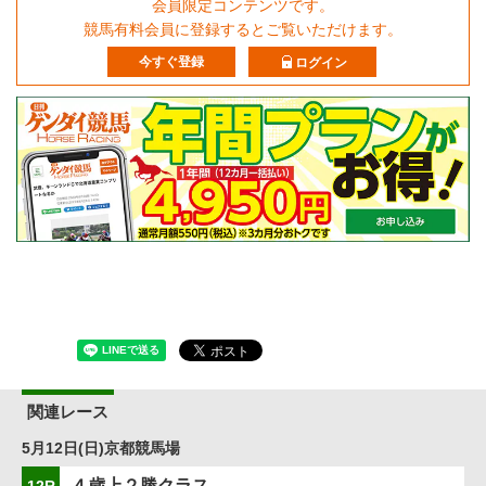
会員限定コンテンツです。
競馬有料会員に登録するとご覧いただけます。
今すぐ登録
ログイン
関連レース
5月12日(日)京都競馬場
４歳上２勝クラス
12R