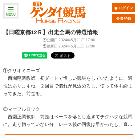
ログイン
MENU
会員登録
【日曜京都12Ｒ】出走全馬の特選情報
公開日:2024年5月11日 17:00
更新日:2024年5月11日 17:00
①クリオミニーズ
西園翔調教師 初ダートで惜しい競馬をしていたように、適
性はありますね。２回目で慣れが見込めるし、使って体も締ま
ってきた。前進を。
②マーブルロック
西園正調教師 前走はペースを落とし過ぎてチグハグな競馬
に。走り切っていない分、レース後の回復は早かったし、直…