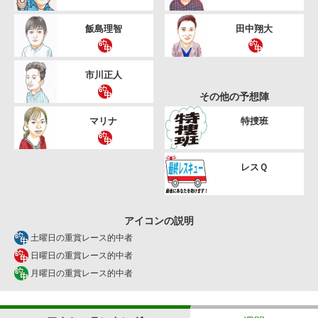
飯島理智
田中翔大
市川正人
その他の予想陣
マリナ
特捜班
レスＱ
アイコンの説明
土曜日の重賞レース的中者
日曜日の重賞レース的中者
月曜日の重賞レース的中者