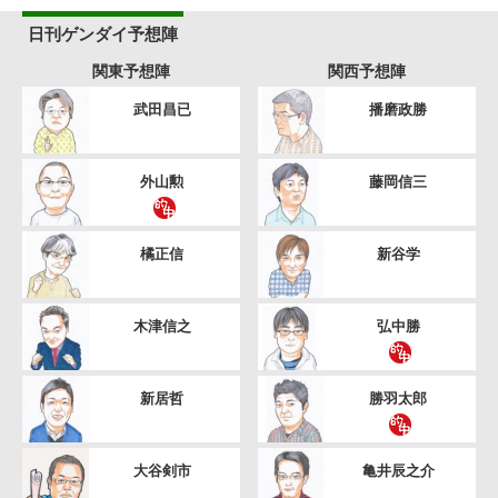
日刊ゲンダイ予想陣
関東予想陣
関西予想陣
武田昌已
播磨政勝
外山勲
藤岡信三
橘正信
新谷学
木津信之
弘中勝
新居哲
勝羽太郎
大谷剣市
亀井辰之介