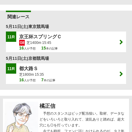
関連レース
5月11日(土)東京競馬場
京王杯スプリングＣ
11R
GII
芝1400m 15:45
16
15
人が予想
本の記事
5月11日(土)京都競馬場
都大路Ｓ
11R
芝1800m 15:35
16
7
人が予想
本の記事
橘正信
予想のスタンスはビッグ配当狙い。取材、データな
どをいろいろと取り入れて、波乱ありと踏めば、超大
穴にも◎を打っています。
今でも時折、ファンに話しかけられるのが、９２年