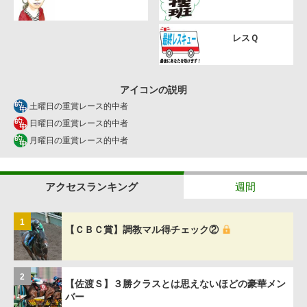
レスＱ
アイコンの説明
土曜日の重賞レース的中者
日曜日の重賞レース的中者
月曜日の重賞レース的中者
アクセスランキング
週間
1
【ＣＢＣ賞】調教マル得チェック②
2
【佐渡Ｓ】３勝クラスとは思えないほどの豪華メン
バー