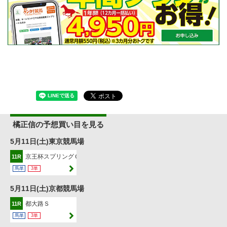
橘正信の予想買い目を見る
5月11日(土)東京競馬場
京王杯スプリングＣ
11R
馬単
3単
5月11日(土)京都競馬場
都大路Ｓ
11R
馬単
3単