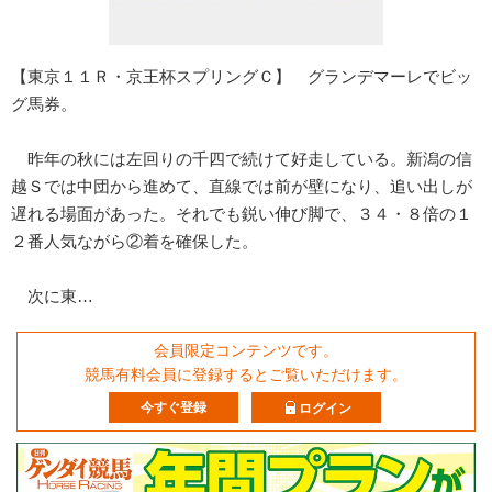
【東京１１Ｒ・京王杯スプリングＣ】 グランデマーレでビッ
グ馬券。
昨年の秋には左回りの千四で続けて好走している。新潟の信
越Ｓでは中団から進めて、直線では前が壁になり、追い出しが
遅れる場面があった。それでも鋭い伸び脚で、３４・８倍の１
２番人気ながら②着を確保した。
次に東…
会員限定コンテンツです。
競馬有料会員に登録するとご覧いただけます。
今すぐ登録
ログイン