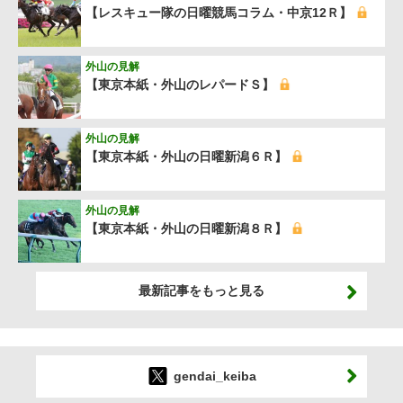
【レスキュー隊の日曜競馬コラム・中京12Ｒ】
外山の見解
【東京本紙・外山のレパードＳ】
外山の見解
【東京本紙・外山の日曜新潟６Ｒ】
外山の見解
【東京本紙・外山の日曜新潟８Ｒ】
最新記事をもっと見る
gendai_keiba