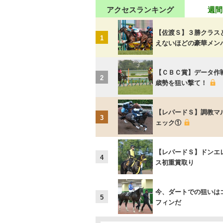
アクセスランキング
週間
【佐渡Ｓ】３勝クラス
1
えないほどの豪華メン
【ＣＢＣ賞】データ作
2
歳勢を狙い撃て！
【レパードＳ】調教マ
3
ェック①
【レパードＳ】ドンエ
4
ス初重賞取り
今、ダートでの狙いは
5
フィンだ