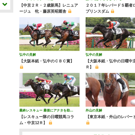
【中京２Ｒ・２歳新馬】レニュア
２０１７年レパードＳ覇者
ージュ 牝・藤原英昭厩舎
プリンスダム
弘中の見解
弘中の見解
【大阪本紙・弘中のＣＢＣ賞】
【大阪本紙・弘中の日曜中
Ｒ】
最終レスキュー 最後にアナタを助…
外山の見解
【レスキュー隊の日曜競馬コラ
【東京本紙・外山のレパー
ム・中京12Ｒ】