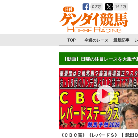
0.2万
16.2万
TOP
今週のレース
最新記事
【動画】日曜の注目レースを大胆予
《ＣＢＣ賞》《レパードＳ》【 武田