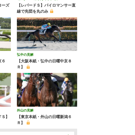
ローズ
【レパードＳ】パイロマンサー直
線で先団を丸のみ
弘中の見解
京６
【大阪本紙・弘中の日曜中京８
Ｒ】
外山の見解
ドＳ】
【東京本紙・外山の日曜新潟６
Ｒ】