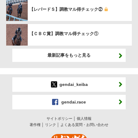
【レパードＳ】調教マル得チェック②
【ＣＢＣ賞】調教マル得チェック①
最新記事をもっと見る
gendai_keiba
gendai.race
サイトポリシー
個人情報
著作権
リンク
よくある質問・お問い合わせ