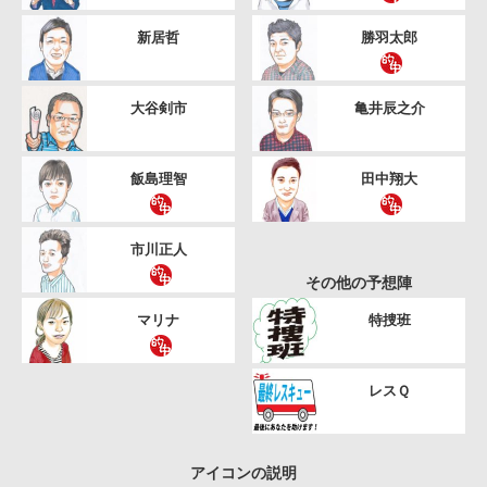
新居哲
勝羽太郎
大谷剣市
亀井辰之介
飯島理智
田中翔大
市川正人
その他の予想陣
マリナ
特捜班
レスＱ
アイコンの説明