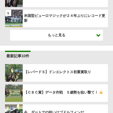
5
米国型ピューロマジックが２４年ぶりにレコード更
新
もっと見る
最新記事10件
【レパードＳ】ドンエレクトス初重賞取り
【ＣＢＣ賞】データ作戦 ５歳勢を狙い撃て！
今、ダートでの狙いはゴドルフィンだ