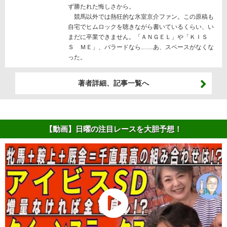
ず勝たれた悔しさから。
競馬以外では熱狂的な氷室京介ファン。この原稿も
自宅でヒムロックを聴きながら書いているくらい、い
まだに卒業できません。「ＡＮＧＥＬ」や「ＫＩＳ
Ｓ ＭＥ」、バラードなら……あ、スペースがなくな
った。
著者詳細、記事一覧へ
【動画】日曜の注目レースを大胆予想！