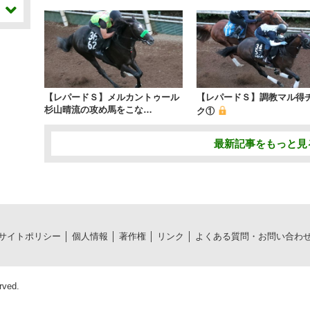
【レパードＳ】メルカントゥール
【レパードＳ】調教マル得
杉山晴流の攻め馬をこな…
ク①
最新記事をもっと見
サイトポリシー
個人情報
著作権
リンク
よくある質問・お問い合わ
rved.