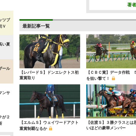
著
ッツブ
最新記事一覧
初Ｖ
高い夏
ザール
【レパードＳ】ドンエレクトス初
【ＣＢＣ賞】データ作戦 
重賞取り
を狙い撃て！
マンサ
クが２
【エルムＳ】ウェイワードアクト
【佐渡Ｓ】３勝クラスとは
新
いほどの豪華メンバー
重賞制覇なるか