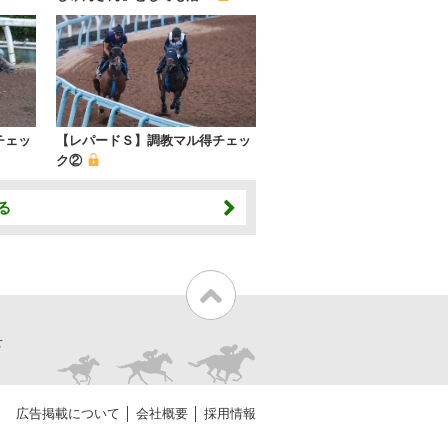
チェッ
【レパードＳ】調教マル得チェッ
ク②
る
せ
広告掲載について
会社概要
採用情報