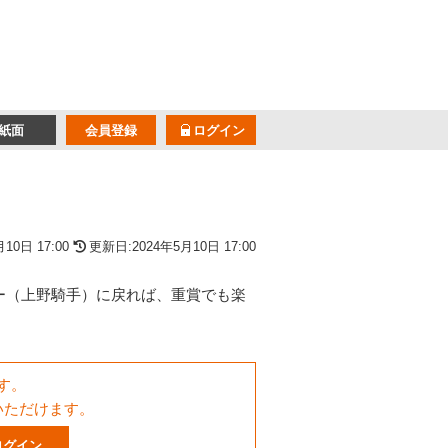
紙面
会員登録
ログイン
10日 17:00
更新日:2024年5月10日 17:00
ー（上野騎手）に戻れば、重賞でも楽
す。
いただけます。
ログイン