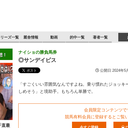
シリーズ一覧
厩舎情報
動画
的中一覧
著者一覧
ナイショの勝負馬券
想！
◎サンデイビス
公開日:2024年5月
「すごくいい雰囲気なんですよね。乗り慣れたジョッキ
しめそう」と境助手。もちろん単勝で。
会員限定コンテンツで
競馬有料会員に登録するとご覧
千直最
今すぐ登録