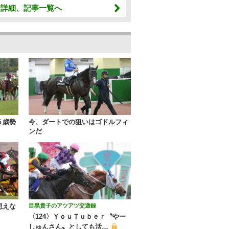
者詳細、記事一覧へ
５歳勢
今、ダートでの狙いはゴドルフィ
ンだ
思えな
目黒貴子のアツアツ交遊録
〈124〉ＹｏｕＴｕｂｅｒ〝やー
しゅんさん〟としても活…