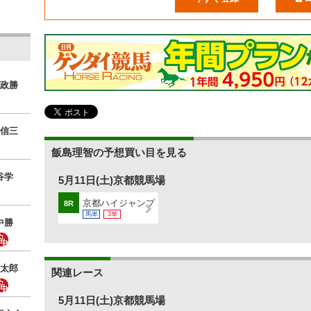
政勝
信三
飯島理智の予想買い目を見る
谷学
5月11日(土)京都競馬場
京都ハイジャンプ
8R
馬単
3単
中勝
太郎
関連レース
5月11日(土)京都競馬場