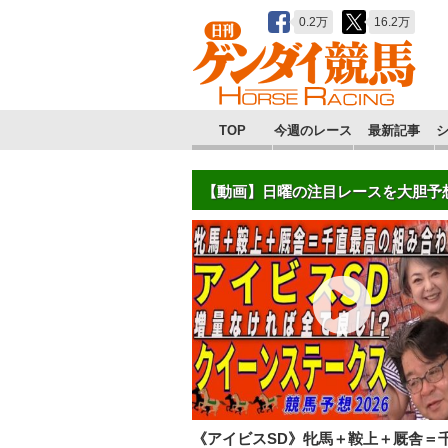
0.2万
16.2万
TOP
今週のレース
最新記事
【動画】日曜の注目レースを大胆予
《アイビスSD》牝馬＋鞍上＋厩舎＝