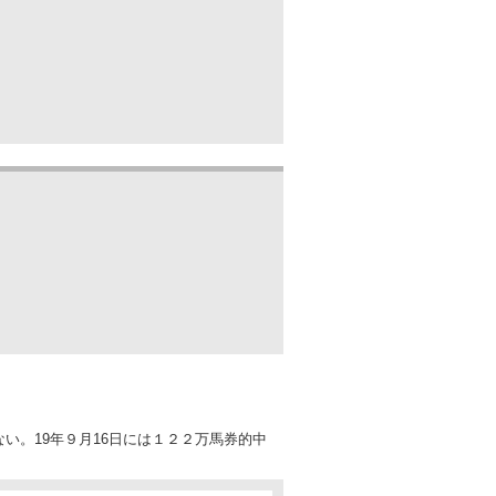
い。19年９月16日には１２２万馬券的中