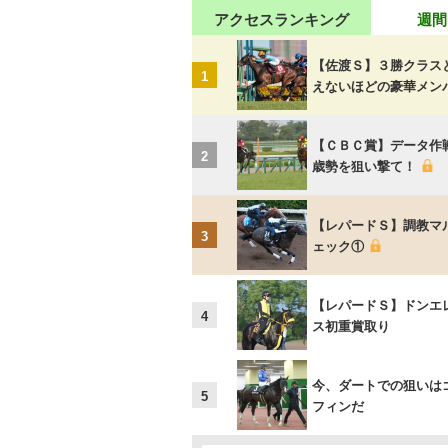
アクセスランキング
週間
【佐渡Ｓ】３勝クラス
1
えないほどの豪華メン
【ＣＢＣ賞】データ作
2
歳勢を狙い撃て！
【レパードＳ】調教マ
3
ェック①
【レパードＳ】ドンエ
4
ス初重賞取り
今、ダートでの狙いは
5
フィンだ