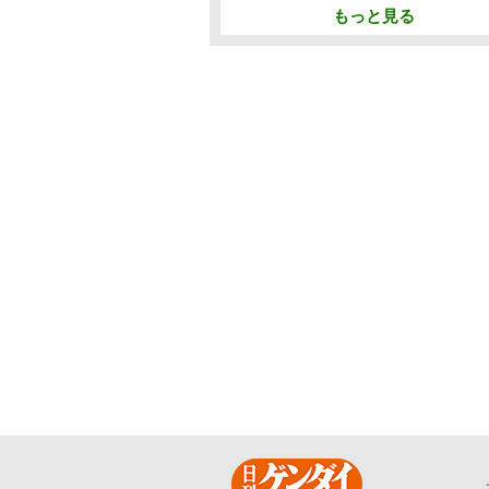
もっと見る