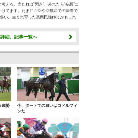
考える。当たれば“閃き”、外れたら“妄想”に
かけてます。たまに△◎や◎無印での決着で
も多い。生まれ育った某県民性ゆえかもしれ
者詳細、記事一覧へ
５歳勢
今、ダートでの狙いはゴドルフィ
ンだ