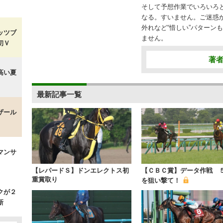
そして予想作業でいろいろと
なる。すいません。ご迷惑
外れなど“惜しい”パターン
ッツブ
ません。
初Ｖ
著
高い夏
最新記事一覧
ザール
マンサ
【レパードＳ】ドンエレクトス初
【ＣＢＣ賞】データ作戦 
重賞取り
を狙い撃て！
クが２
新