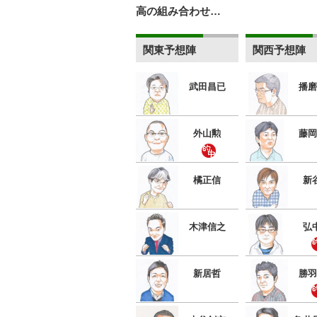
高の組み合わせ…
関東予想陣
関西予想陣
武田昌已
播磨
外山勲
藤岡
橘正信
新
木津信之
弘
新居哲
勝羽