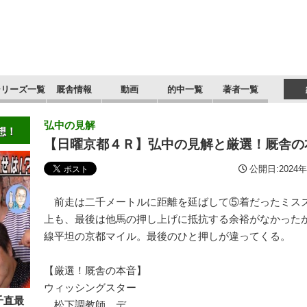
シリーズ一覧
厩舎情報
動画
的中一覧
著者一覧
弘中の見解
想！
【日曜京都４Ｒ】弘中の見解と厳選！厩舎の
公開日:2024年
前走は二千メートルに距離を延ばして⑤着だったミス
上も、最後は他馬の押し上げに抵抗する余裕がなかった
線平坦の京都マイル。最後のひと押しが違ってくる。
【厳選！厩舎の本音】
ウィッシングスター
千直最
松下調教師 デ…