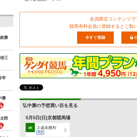
会員限定コンテンツで
競馬有料会員に登録するとご覧
政勝
今すぐ登録
信三
谷学
中勝
弘中勝の予想買い目を見る
5月5日(日)京都競馬場
太郎
３歳未勝利
4R
馬単