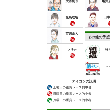
大谷剣市
亀井
飯島理智
田中
市川正人
その他の予想
マリナ
特
レ
アイコンの説明
土曜日の重賞レース的中者
日曜日の重賞レース的中者
月曜日の重賞レース的中者