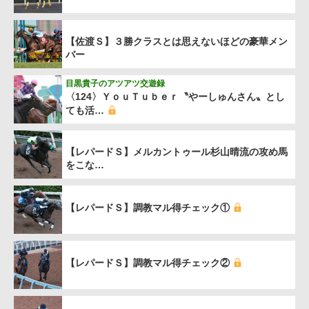
【佐渡Ｓ】３勝クラスとは思えないほどの豪華メン
バー
目黒貴子のアツアツ交遊録
〈124〉ＹｏｕＴｕｂｅｒ〝やーしゅんさん〟とし
ても活…
【レパードＳ】メルカントゥール杉山晴流の攻め馬
をこな…
【レパードＳ】調教マル得チェック①
【レパードＳ】調教マル得チェック②