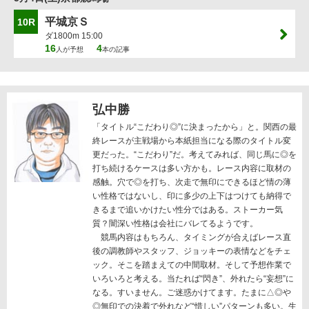
平城京Ｓ
10R
ダ1800m 15:00
16
4
人が予想
本の記事
弘中勝
「タイトル“こだわり◎”に決まったから」と。関西の最
終レースが主戦場から本紙担当になる際のタイトル変
更だった。“こだわり”だ。考えてみれば、同じ馬に◎を
打ち続けるケースは多い方かも。レース内容に取材の
感触。穴で◎を打ち、次走で無印にできるほど情の薄
い性格ではないし、印に多少の上下はつけても納得で
きるまで追いかけたい性分ではある。ストーカー気
質？闇深い性格は会社にバレてるようです。
競馬内容はもちろん、タイミングが合えばレース直
後の調教師やスタッフ、ジョッキーの表情などをチェ
ック。そこを踏まえての中間取材。そして予想作業で
いろいろと考える。当たれば“閃き”、外れたら“妄想”に
なる。すいません。ご迷惑かけてます。たまに△◎や
◎無印での決着で外れなど“惜しい”パターンも多い。生