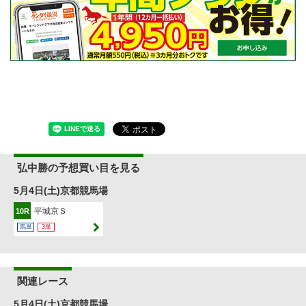
弘中勝の予想買い目を見る
5月4日(土)京都競馬場
平城京Ｓ
10R
馬単
3単
関連レース
5月4日(土)京都競馬場