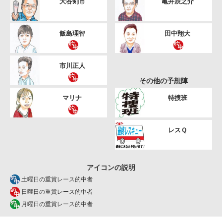
大谷剣市
亀井辰之介
飯島理智
田中翔大
市川正人
その他の予想陣
マリナ
特捜班
レスＱ
アイコンの説明
土曜日の重賞レース的中者
日曜日の重賞レース的中者
月曜日の重賞レース的中者