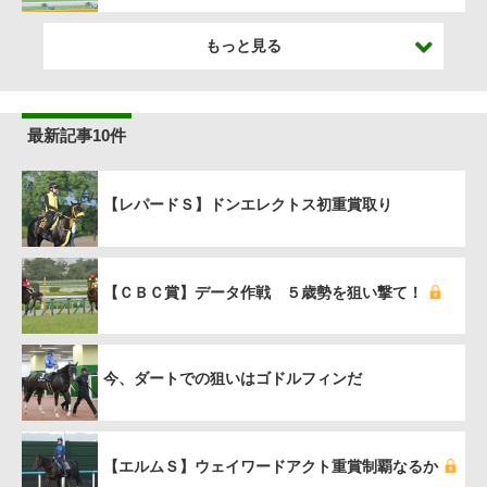
もっと見る
最新記事10件
【レパードＳ】ドンエレクトス初重賞取り
【ＣＢＣ賞】データ作戦 ５歳勢を狙い撃て！
今、ダートでの狙いはゴドルフィンだ
【エルムＳ】ウェイワードアクト重賞制覇なるか