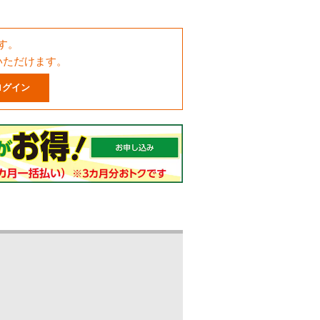
す。
いただけます。
ログイン