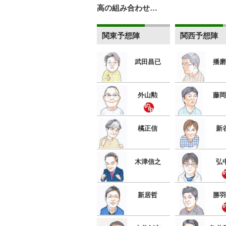
高の組み合わせ…
関東予想陣
関西予想陣
武田昌已
播磨
外山勲
藤岡
橘正信
新
木津信之
弘
新居哲
勝羽