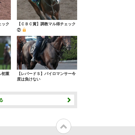
ェック
【ＣＢＣ賞】調教マル得チェック
②
ル初重
【レパードＳ】パイロマンサー今
度は負けない
る