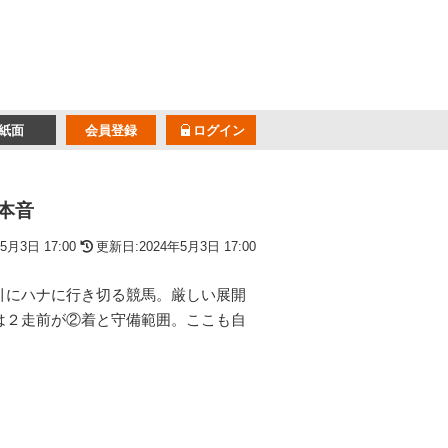
紙面
会員登録
ログイン
本音
5月3日 17:00
更新日:2024年5月3日 17:00
引にハナに行き切る競馬。厳しい展開
は２走前が②着と守備範囲。ここも自