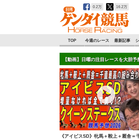
0.2万
16.2万
TOP
今週のレース
最新記事
【動画】日曜の注目レースを大胆予
《アイビスSD》牝馬＋鞍上＋厩舎＝