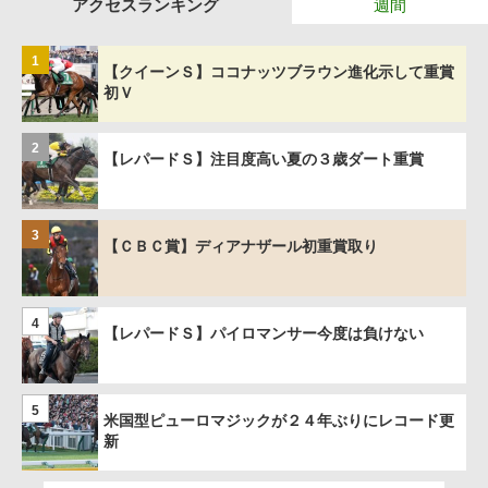
アクセスランキング
週間
1
【クイーンＳ】ココナッツブラウン進化示して重賞
初Ｖ
2
【レパードＳ】注目度高い夏の３歳ダート重賞
3
【ＣＢＣ賞】ディアナザール初重賞取り
4
【レパードＳ】パイロマンサー今度は負けない
5
米国型ピューロマジックが２４年ぶりにレコード更
新