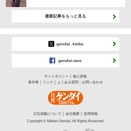
最新記事をもっと見る
gendai_keiba
gendai.race
サイトポリシー
個人情報
著作権
リンク
よくある質問・お問い合わせ
広告掲載について
会社概要
採用情報
Copyright © Nikkan Gendai. All Rights Reserved.