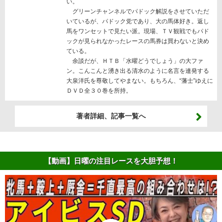
い。
グリーンチャンネルでパドック解説をさせていただ
いているが、パドック党であり、大の馬体好き。返し
馬をワンセットで見たい派。現場、ＴＶ観戦でもパド
ックが見られなかったレースの馬券は買わないと決め
ている。
余談だが、ＨＴＢ「水曜どうでしょう」の大ファ
ン。こんこんと湧き出る清水のように名言を連発する
大泉洋氏を尊敬してやまない。もちろん、“藩士”ゆえに
ＤＶＤ全３０巻を所持。
著者詳細、記事一覧へ
【動画】日曜の注目レースを大胆予想！