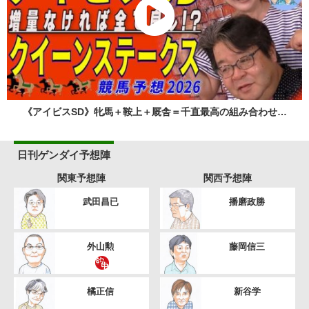
《アイビスSD》牝馬＋鞍上＋厩舎＝千直最高の組み合わせ…
日刊ゲンダイ予想陣
関東予想陣
関西予想陣
武田昌已
播磨政勝
外山勲
藤岡信三
橘正信
新谷学