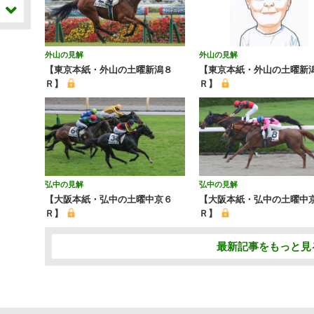
外山の見解
外山の見解
【東京本紙・外山の土曜新潟８
【東京本紙・外山の土曜新潟
Ｒ】
Ｒ】
弘中の見解
弘中の見解
【大阪本紙・弘中の土曜中京６
【大阪本紙・弘中の土曜中
Ｒ】
Ｒ】
最新記事をもっと見