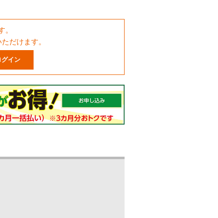
す。
いただけます。
ログイン