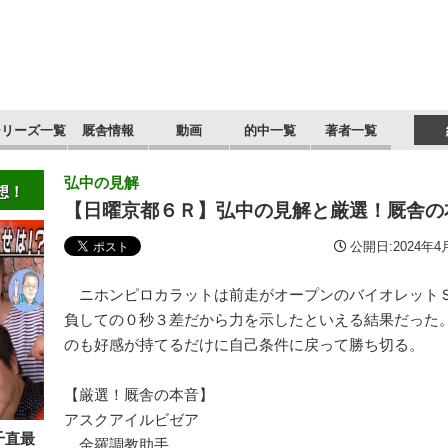
シリーズ一覧
厩舎情報
動画
的中一覧
著者一覧
弘中の見解
想！
【日曜京都６Ｒ】弘中の見解と厳選！厩舎の
公開日:2024年4月
ニホンピロカラットは前走がオープンのバイオレット
負しての０秒３差だから力を示したといえる結果だった
のも好感が持てるだけに自己条件に戻って勝ち切る。
【厳選！厩舎の本音】
アスクアイルビゼア
千直最
金羅調教助手 …