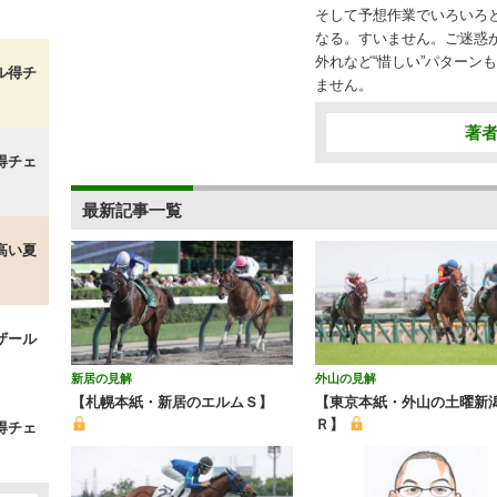
そして予想作業でいろいろと
なる。すいません。ご迷惑
外れなど“惜しい”パターン
ル得チ
ません。
著
得チェ
最新記事一覧
高い夏
ザール
新居の見解
外山の見解
【札幌本紙・新居のエルムＳ】
【東京本紙・外山の土曜新
Ｒ】
得チェ