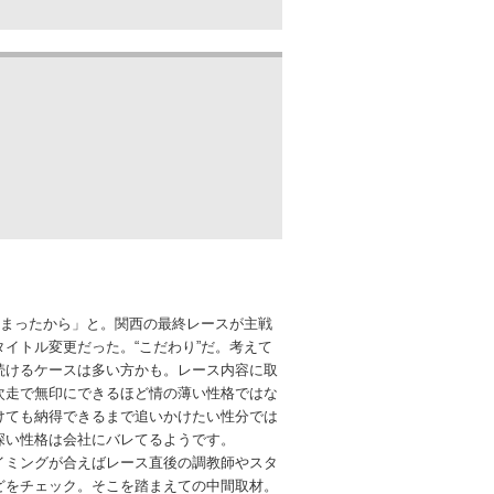
決まったから」と。関西の最終レースが主戦
イトル変更だった。“こだわり”だ。考えて
続けるケースは多い方かも。レース内容に取
次走で無印にできるほど情の薄い性格ではな
けても納得できるまで追いかけたい性分では
深い性格は会社にバレてるようです。
ミングが合えばレース直後の調教師やスタ
どをチェック。そこを踏まえての中間取材。