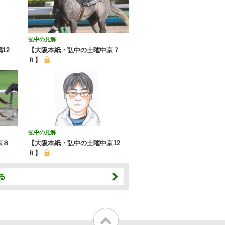
弘中の見解
12
【大阪本紙・弘中の土曜中京７
Ｒ】
弘中の見解
京８
【大阪本紙・弘中の土曜中京12
Ｒ】
る